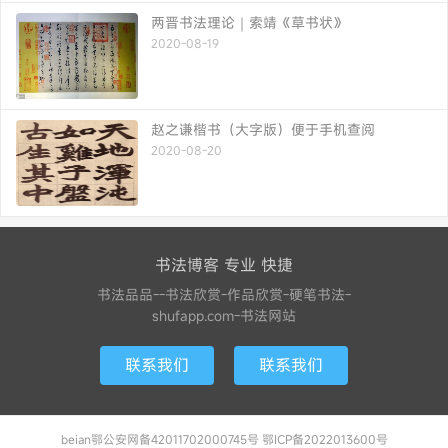
两晋书法理论｜索靖《草书状》
2020-08-19
赵之谦楷书（大字版）便于手机查阅
2020-08-20
书法博客 专业 快捷
书法品品--书法欣赏-作品欣赏-硬笔书法-
shufapp.com-书法网站
联系我们
联系我们
beian鄂公安网备42011702000745号 鄂ICP备2022013600号