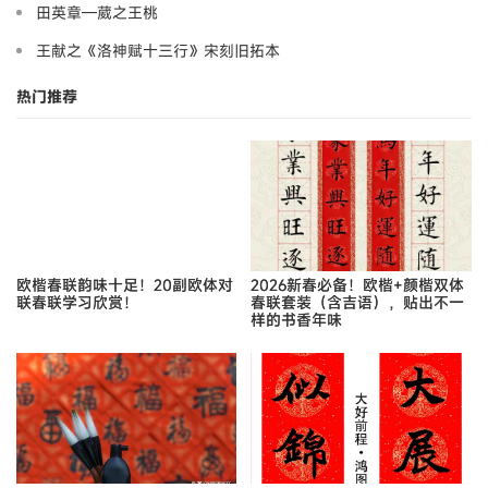
田英章—葳之王桃
王献之《洛神赋十三行》宋刻旧拓本
热门推荐
欧楷春联韵味十足！20副欧体对
2026新春必备！欧楷+颜楷双体
联春联学习欣赏！
春联套装（含吉语），贴出不一
样的书香年味