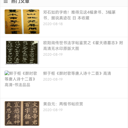
热门文章
邓石如的字绝！难得见这4幅隶书、3幅篆
书，据说真迹在 日 本收藏
2020-08-18
欧阳询传世书法字帖鉴赏之《翟天德墓志》附
高清无水印原版大图
2020-08-19
鲜于枢《醉时歌等唐人诗十二首》高清
2020-08-19
黄自元：两楷书帖欣赏
2020-08-19