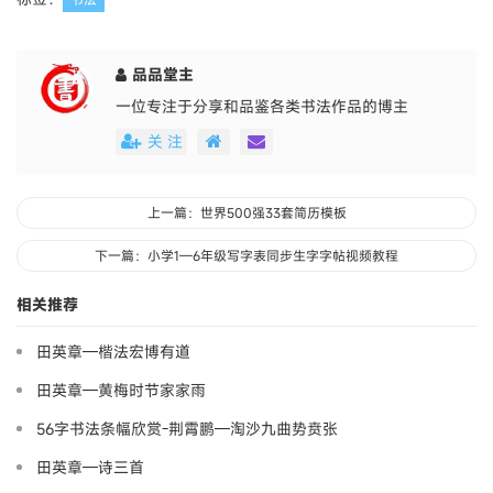
品品堂主
一位专注于分享和品鉴各类书法作品的博主
关 注
上一篇：世界500强33套简历模板
下一篇：小学1—6年级写字表同步生字字帖视频教程
相关推荐
田英章—楷法宏博有道
田英章—黄梅时节家家雨
56字书法条幅欣赏-荆霄鹏—淘沙九曲势贲张
田英章—诗三首