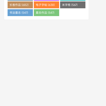
(682)
长卷作品 (682)
电子字帖 (638)
米字格 (567)
书法墓志 (547)
墓志作品 (547)