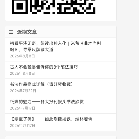
近期文章
初看平淡无奇，细读出神入化｜米芾《非才当剧
帖》，寻常尺牍藏大道
2026年8月8日
古人不会轻易告诉你的8个笔法技巧
2026年8月8日
书法作品格式详解（请赶紧收藏）
2026年7月22日
纸媒的魅力——各大报刊报头书法欣赏
2026年7月17日
《爨宝子碑》——如此刚健如铁，端朴若佛
2026年7月17日