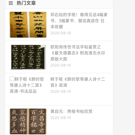
热门文章
邓石如的字绝！难得见这4幅隶
书、3幅篆书，据说真迹在 日
本收藏
2020-08-18
欧阳询传世书法字帖鉴赏之
《翟天德墓志》附高清无水印
原版大图
2020-08-19
鲜于枢《醉时歌等唐人诗十二
首》高清
2020-08-19
黄自元：两楷书帖欣赏
2020-08-19