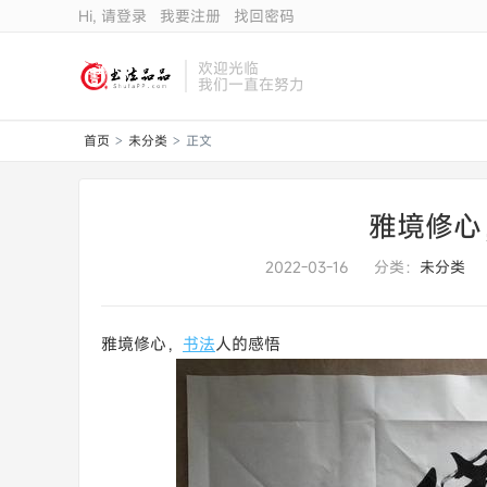
Hi, 请登录
我要注册
找回密码
欢迎光临
我们一直在努力
首页
未分类
正文
>
>
雅境修心
2022-03-16
分类：
未分类
雅境修心，
书法
人的感悟