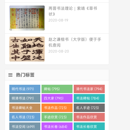
两晋书法理论｜索靖《草书
状》
2020-08-19
赵之谦楷书（大字版）便于手
机查阅
2020-08-20
热门标签
明代书法 (971)
碑帖 (795)
清代书法家 (794)
明清书法 (791)
四大家 (790)
书法碑帖 (784)
书法碑帖大全
书法作品 (723)
名人手迹 (723)
(784)
名人书法 (723)
手迹欣赏 (723)
书法作品欣赏
(710)
书法空间 (699)
书法长卷 (684)
书法长卷欣赏