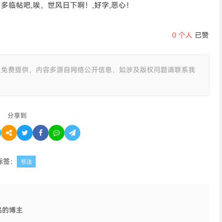
多临帖吧,唉，世风日下啊！,好字,恶心！
0
个人
已赞
且免费提供，内容多源自网络公开信息，如涉及版权问题请联系我
分享到
标签：
书法
品的博主