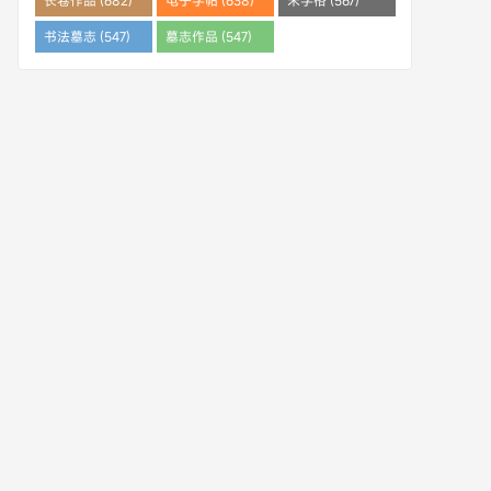
长卷作品 (682)
电子字帖 (638)
米字格 (567)
书法墓志 (547)
墓志作品 (547)