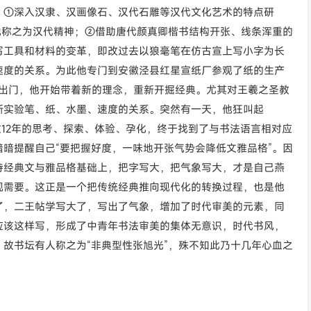
：①深入汉隶、汉画像石、汉代石雕等汉代文化艺术的特点研
他称之为汉代精神；②借助唐代颜真卿楷书结构开张、线条浑重的
写工具和材料的变革，即改过去以狼毫笔在仿古宣上写小字为长
速度的关系。为此他专门到安徽泾县红星宣纸厂参观了纸的生产
能出门，他开始带着新的理念，重新开掘经典。尤其对王羲之圣教
断实验笔、纸、水墨、速度的关系。突然有一天，他狂叫起
过12年的思考、探索、体验、孕化，终于找到了与书法语言相对应
暗提醒自己“要把握好度，一味地开张气势会降低文雅品格”。因
持经典文与雅品格基础上，把字写大，把气象写大，才是自己燕
观需要。这正是一个把传统经典推向现代化的转换过程，也是他
了，二王帖学写大了，写出了气象，增加了时代审美的元素，同
应该这样写，形成了中青年书法审美的集体无意识，时代书风，
故书坛有人称之为“非典型性张旭光”，殊不知此乃十几年心血之