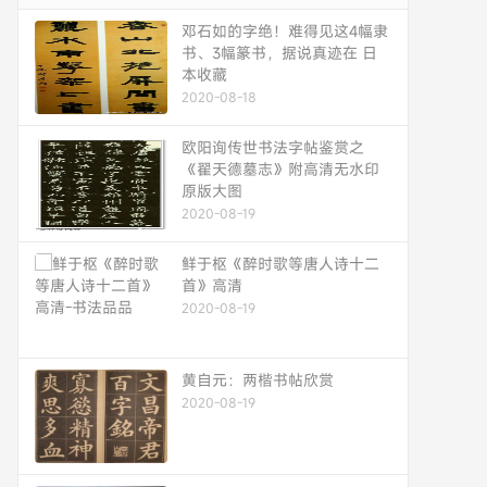
邓石如的字绝！难得见这4幅隶
书、3幅篆书，据说真迹在 日
本收藏
2020-08-18
欧阳询传世书法字帖鉴赏之
《翟天德墓志》附高清无水印
原版大图
2020-08-19
鲜于枢《醉时歌等唐人诗十二
首》高清
2020-08-19
黄自元：两楷书帖欣赏
2020-08-19