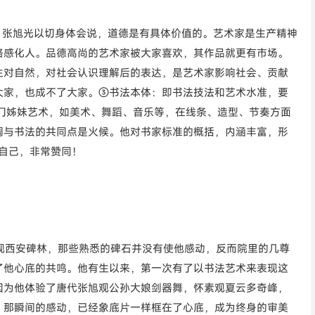
道德：张旭光以切身体会说，道德是有具体价值的。艺术家是生产精神
格感化人。品德高尚的艺术家被大家喜欢，其作品就更有市场。
生对自然，对社会认识理解后的表达，是艺术家影响社会、贡献
大家，也成不了大家。③书法本体：即书法技法和艺术水准，要
一门姊妹艺术，如美术、舞蹈、音乐等，在线条、造型、节奏方面
调与书法的共同点是火候。他对书家标准的概括，内涵丰富，形
量自己，非常赞同！
参观西安碑林，那些熟悉的碑石并没有使他感动，反而院里的几尊
了他心底的共鸣。他有生以来，第一次有了以书法艺术来表现这
因为他体验了唐代张旭观公孙大娘剑器舞，怀素观夏云多奇峰，
。那瞬间的感动，已经象底片一样框在了心底，成为终身的审美