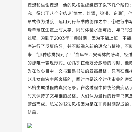
理想和生命理想。他的风格生成经历了以下几个阶段
究，得出了八个字结论“博大、雄浑，弥漫、充满”，
形式作为过渡，运用到行草书的创作之中；③进行书
峰羊毫在生宣上写大字。同时体验水墨与纸，与书写
过程。④到了2003年非典时期，因为不能上班，不
序进行了反复临习，并不断融入新的理念与精神，不
来，“那种感觉找到了！”当年在西安碑林的感动，经
的那唯一表现形式。⑤几乎在他万分激动的同时，他暗
为在他心目中，文与雅是书法的最高品格，只有在保
赵儿女血液中所奔腾的，同时也是这个时代审美的客
风格生成过程的真实记录。在这过程中传统经典变活
时又保持了文与雅的品格。人们认为当代的行草书就
蔚然而成。旭光的书法风格因为是在非典时期形成的，
结晶。