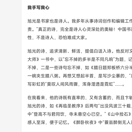
我手写我心
旭光是书家也是诗人。我多年从事诗词创作和编辑工
责。”真正的诗，完全是诗人心灵深处的奥秘！中国
性，不是诗人，恐怕难成大家。
旭光的诗，追求清新、鲜活，提倡白话入诗。他反对
大师》一书中，以“忘不掉的多半是不同凡响”为题，
不掉，二是一些诗句忘不掉，如《腊日题郑板桥六分
一碗夹生腊八粥。再想又想起半首，是写沙尘暴的，“
写彩虹的“莫叹人间风雨骤，浑身湿透是霓虹”......。
在我看来，他的诗既有直率的，又有含蓄的，而且卞
旭光的诗，如《再临圣教序》后两句“出没风波三十载
中“登高不与君同饮，寺未悬空心已空。”《山中捡石
感人至深，便于记忆。《醉卧秋夜》中“蓑翁醉倒无人