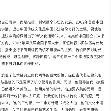
自己写字，而是推动、引领整个书坛的发展。2002年首届中国
的讲话，提出中国传统文化是中国书法这朵奇葩的土壤。要使这
提法准确的概括出了“新文化运动”以来，尤其新中国建立以来书
方向。2003年第八届全国书展大会，正值流行书风队伍与传统
气，指出流行书风因轻视传统不可能成为主流，传统派因对时代
持传统，鼓励创新，多种风格”。这三句话十二个字把双方优势和
主流书风因此而逐步形成。
，发现了艺术经典之时代阐释的巨大价值，提出当代书法要以现
夫与品格的不足发挥了核心营养的作用。同时，他倡导当代书家要
，已然进入审美为主，使用为辅的时代。增加更多美的元素，是
美意识到传统长河中去开掘，使我们的创作从传统长河的源头而
向未来。”他的三句话、十二字方针是书坛之大道，他的文化土壤
的理念，关乎时代与责任与艺术生命。大道无违，必有光明远