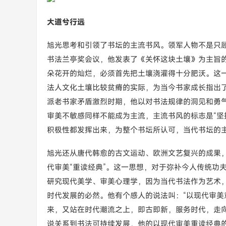
大道兮行远
旭光思考和引领了书坛的主流书风。领军人物不是只顾
书法兰亭奖会议，他发表了《关怀这块土壤》为主旨
朵花开的灿烂，必须首先把土壤浇灌得十分肥沃。这一
法人文化土壤比较贫瘠的实际，为当今书家成长指出了
派老书家矛盾激烈时期，他以对书法规律的洞见和勇
审美不敏感同样不能成为主流，主流书风的标志是“坚
积极性都发挥出来，为整个书坛所认可，当代书坛的
旭光还从唐代韩愈的古文运动、欧洲文艺复兴的成果
代审美“重读经典”。这一思想，对于弥补今人传统功
研究现代美学、审美心理学，因为当代书法作为艺术
时代发展的必然。他有个感人的说法叫：“以现代审
来，又站在时代潮流之上，即古即新，服务时代，走
说关系到书法可持续发展，他的以现代审美重读经典