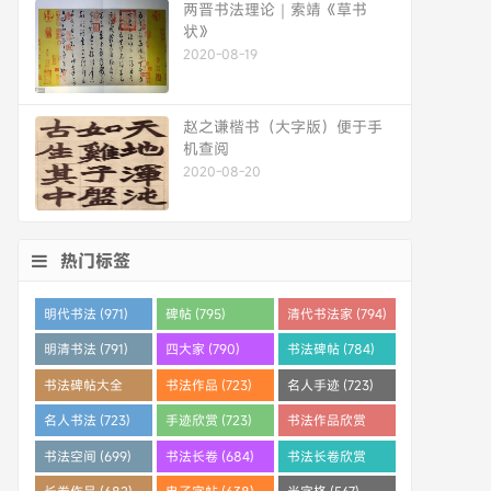
两晋书法理论｜索靖《草书
状》
2020-08-19
赵之谦楷书（大字版）便于手
机查阅
2020-08-20
热门标签
明代书法 (971)
碑帖 (795)
清代书法家 (794)
明清书法 (791)
四大家 (790)
书法碑帖 (784)
书法碑帖大全
书法作品 (723)
名人手迹 (723)
(784)
名人书法 (723)
手迹欣赏 (723)
书法作品欣赏
(710)
书法空间 (699)
书法长卷 (684)
书法长卷欣赏
(682)