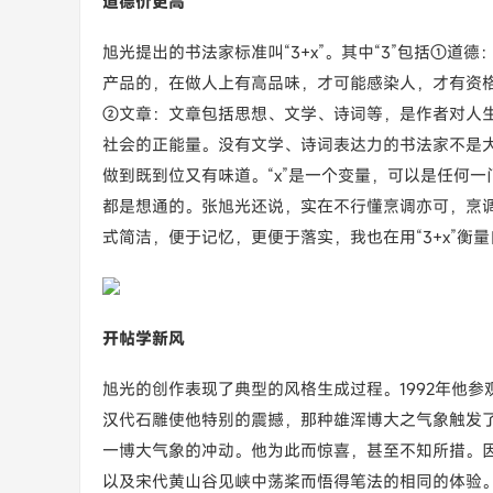
道德价更高
旭光提出的书法家标准叫“3+x”。其中“3”包括①
产品的，在做人上有高品味，才可能感染人，才有资
②文章：文章包括思想、文学、诗词等，是作者对人
社会的正能量。没有文学、诗词表达力的书法家不是
做到既到位又有味道。“x”是一个变量，可以是任何
都是想通的。张旭光还说，实在不行懂烹调亦可，烹
式简洁，便于记忆，更便于落实，我也在用“3+x”衡
开帖学新风
旭光的创作表现了典型的风格生成过程。1992年他
汉代石雕使他特别的震撼，那种雄浑博大之气象触发
一博大气象的冲动。他为此而惊喜，甚至不知所措。
以及宋代黄山谷见峡中荡桨而悟得笔法的相同的体验