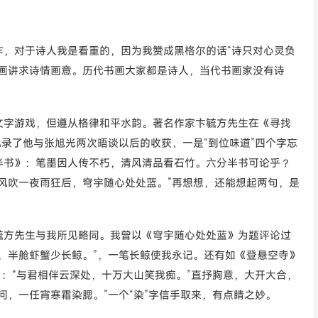
作，对于诗人我是看重的，因为我赞成黑格尔的话“诗只对心灵负
书画讲求诗情画意。历代书画大家都是诗人，当代书画家没有诗
文字游戏，但遵从格律和平水韵。著名作家卞毓方先生在《寻找
记录了他与张旭光两次晤谈以后的收获，一是“到位味道”四个字忘
半书》：笔墨因人传不朽，清风清品看石竹。六分半书可论乎？
风吹一夜雨狂后，穹宇随心处处蓝。”再想想，还能想起两句，是
毓方先生与我所见略同。我曾以《穹宇随心处处蓝》为题评论过
，半舱虾蟹少长鲸。”，一笔长鲸使我永记。还有如《登悬空寺》
》：“与君相伴云深处，十万大山笑我痴。”直抒胸意，大开大合，
问，一任宵寒霜染腮。”一个“染”字信手取来，有点睛之妙。