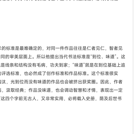
术的标准是最难确定的，对同一件作品往往是仁者见仁，智者见
相同的审美层面上。所以他提出当代书法标准是“到位、味道”。这
就是线条和结构没有毛病，功夫到家；“味道”就是在到位基础上追
的评选标准，也必然成了创作标准和作品标准。这个标准很实
淘汰，光到位而没有味道的作品也会被挤出获奖圈。因此，作者
帖，汲取经典；作品没味道，也会调动智慧和才情，表现出一定
”这四个字前无古人，又非常实用，必将载入史册，荫及后世书