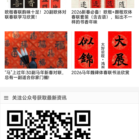
欧楷春联韵味十足！20副欧体对
2026新春必备！欧楷+颜楷双体
联春联学习欣赏！
春联套装（含吉语），贴出不一
样的书香年味
“马”上过年:30副马年新春对联，
2026马年魏碑体春联书法欣赏
总有一副适合你家门楣!
关注公众号获取最新资讯