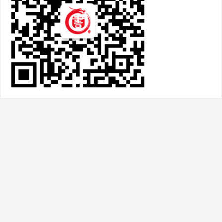
热门文章
邓石如的字绝！难得见这4幅隶书、3幅篆
书，据说真迹在 日 本收藏
2020-08-18
欧阳询传世书法字帖鉴赏之《翟天德墓志》附
高清无水印原版大图
2020-08-19