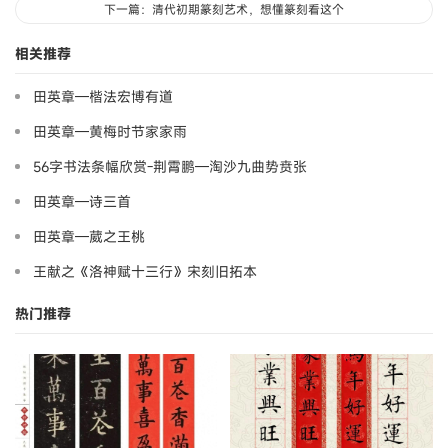
下一篇：清代初期篆刻艺术，想懂篆刻看这个
相关推荐
田英章—楷法宏博有道
田英章—黄梅时节家家雨
56字书法条幅欣赏-荆霄鹏—淘沙九曲势贲张
田英章—诗三首
田英章—葳之王桃
王献之《洛神赋十三行》宋刻旧拓本
热门推荐