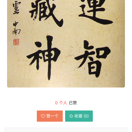
0
个人
已赞
赞一个
收藏 (
0
)