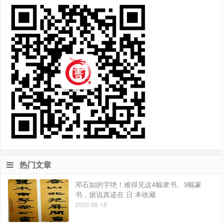
热门文章
邓石如的字绝！难得见这4幅隶书、3幅篆
书，据说真迹在 日 本收藏
2020-08-18