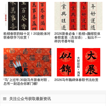
欧楷春联韵味十足！20副欧体对
2026新春必备！欧楷+颜楷双体
联春联学习欣赏！
春联套装（含吉语），贴出不一
样的书香年味
“马”上过年:30副马年新春对联，
2026马年魏碑体春联书法欣赏
总有一副适合你家门楣!
关注公众号获取最新资讯