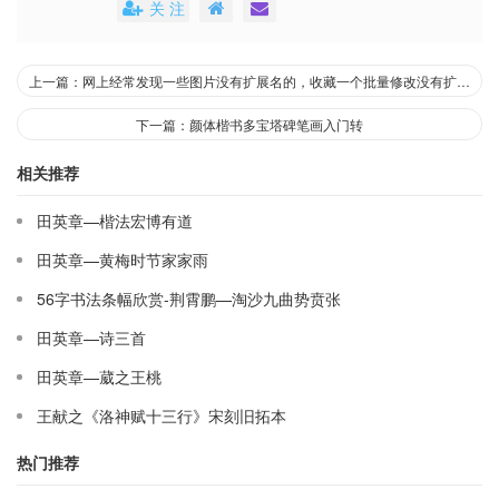
关 注
上一篇：网上经常发现一些图片没有扩展名的，收藏一个批量修改没有扩展名的图片的方法
下一篇：颜体楷书多宝塔碑笔画入门转
相关推荐
田英章—楷法宏博有道
田英章—黄梅时节家家雨
56字书法条幅欣赏-荆霄鹏—淘沙九曲势贲张
田英章—诗三首
田英章—葳之王桃
王献之《洛神赋十三行》宋刻旧拓本
热门推荐