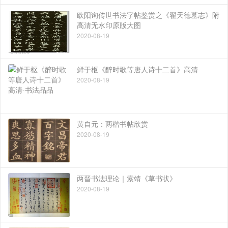
欧阳询传世书法字帖鉴赏之《翟天德墓志》附
高清无水印原版大图
2020-08-19
鲜于枢《醉时歌等唐人诗十二首》高清
2020-08-19
黄自元：两楷书帖欣赏
2020-08-19
两晋书法理论｜索靖《草书状》
2020-08-19