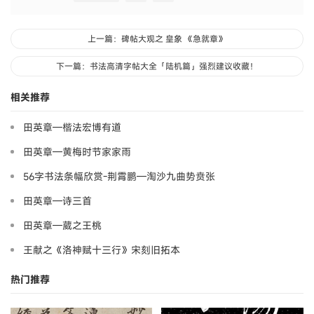
上一篇：碑帖大观之 皇象 《急就章》
下一篇：书法高清字帖大全「陆机篇」强烈建议收藏！
相关推荐
田英章—楷法宏博有道
田英章—黄梅时节家家雨
56字书法条幅欣赏-荆霄鹏—淘沙九曲势贲张
田英章—诗三首
田英章—葳之王桃
王献之《洛神赋十三行》宋刻旧拓本
热门推荐