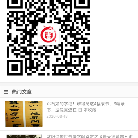
热门文章
邓石如的字绝！难得见这4幅隶书、3幅篆
书，据说真迹在 日 本收藏
2020-08-18
欧阳询传世书法字帖鉴赏之《翟天德墓志》附