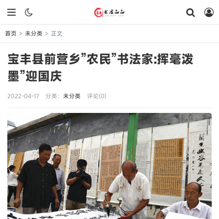
首页
未分类
正文
>
>
宝丰县前营乡”农民”书法家:挥毫泼
墨”迎国庆
2022-04-17
分类：
未分类
评论(0)