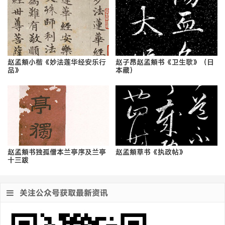
赵孟頫小楷《妙法莲华经安乐行
赵子昂赵孟頫书《卫生歌》（日
品》
本藏）
赵孟頫书独孤僧本兰亭序及兰亭
赵孟頫草书《执政帖》
十三跋
关注公众号获取最新资讯