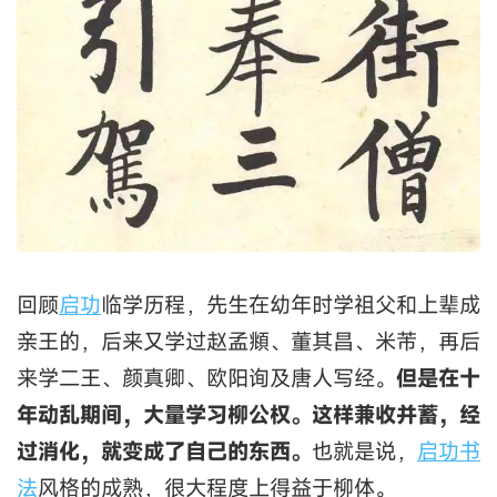
回顾
启功
临学历程，先生在幼年时学祖父和上辈成
亲王的，后来又学过赵孟頫、董其昌、米芾，再后
来学二王、颜真卿、欧阳询及唐人写经。
但是在十
年动乱期间，大量学习柳公权。这样兼收并蓄，经
过消化，就变成了自己的东西。
也就是说，
启功
书
法
风格的成熟，很大程度上得益于柳体。