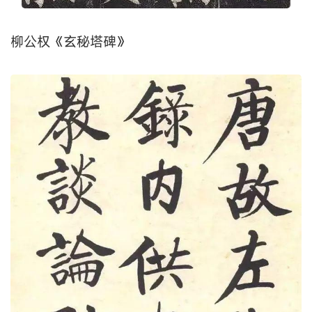
柳公权《玄秘塔碑》