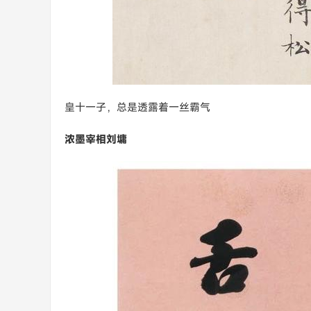
皇十一子，总是透露着一丝霸气
浓墨宰相刘墉