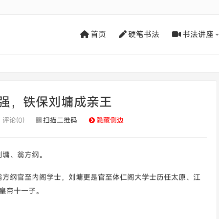
首页
硬笔书法
书法讲座
强，铁保刘墉成亲王
评论(0)
扫描二维码
隐藏侧边
刘墉、翁方纲。
翁方纲官至内阁学士，刘墉更是官至体仁阁大学士历任太原、江
皇帝十一子。