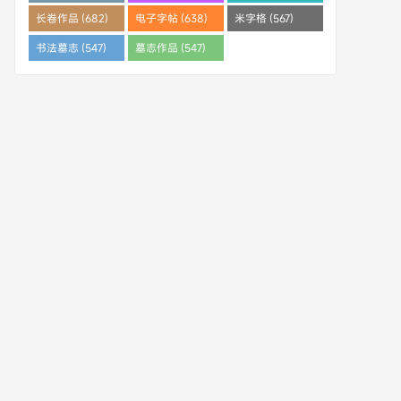
(682)
长卷作品 (682)
电子字帖 (638)
米字格 (567)
书法墓志 (547)
墓志作品 (547)