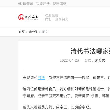
Hi, 请登录
我要注册
找回密码
欢迎光临
我们一直在努力
首页
未分类
正文
>
>
清代书法哪家
2022-04-23
分类：
未分类
要谈清代
书法
，就避不开清四家——铁保、成亲王、
这四位都是清朝官员，翁方纲和刘墉都是乾隆进士，
宁知府。成亲王就更不用说了，爱新觉罗·永惺，乾隆
咱先来看看翁方纲、成亲王、刘墉的字吧。