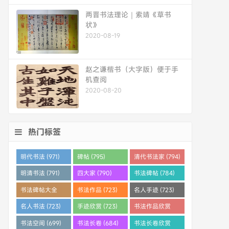
两晋书法理论｜索靖《草书
状》
2020-08-19
赵之谦楷书（大字版）便于手
机查阅
2020-08-20
热门标签
明代书法 (971)
碑帖 (795)
清代书法家 (794)
明清书法 (791)
四大家 (790)
书法碑帖 (784)
书法碑帖大全
书法作品 (723)
名人手迹 (723)
(784)
名人书法 (723)
手迹欣赏 (723)
书法作品欣赏
(710)
书法空间 (699)
书法长卷 (684)
书法长卷欣赏