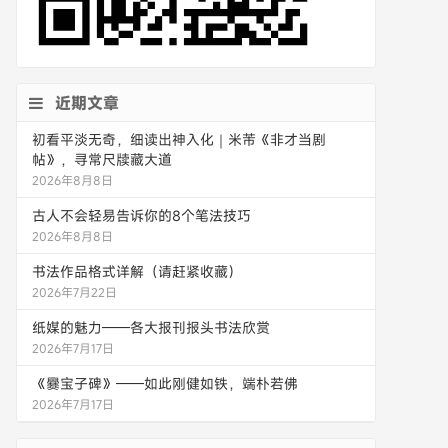
近期文章
初看平淡无奇，细读出神入化｜米芾《非才当剧
帖》，寻常尺牍藏大道
2026年8月8日
古人不会轻易告诉你的8个笔法技巧
2026年8月8日
书法作品格式详解（请赶紧收藏）
2026年7月22日
纸媒的魅力——各大报刊报头书法欣赏
2026年7月17日
《爨宝子碑》——如此刚健如铁，端朴若佛
2026年7月17日