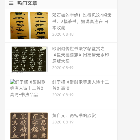
热门文章
邓石如的字绝！难得见这4幅隶
书、3幅篆书，据说真迹在 日
本收藏
2020-08-18
欧阳询传世书法字帖鉴赏之
《翟天德墓志》附高清无水印
原版大图
2020-08-19
鲜于枢《醉时歌等唐人诗十二
首》高清
2020-08-19
黄自元：两楷书帖欣赏
2020-08-19