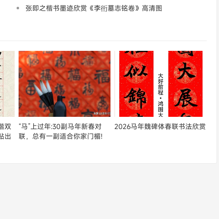
张即之楷书墨迹欣赏《李衎墓志铭卷》高清图
楷双
“马”上过年:30副马年新春对
2026马年魏碑体春联书法欣赏
贴出
联，总有一副适合你家门楣!