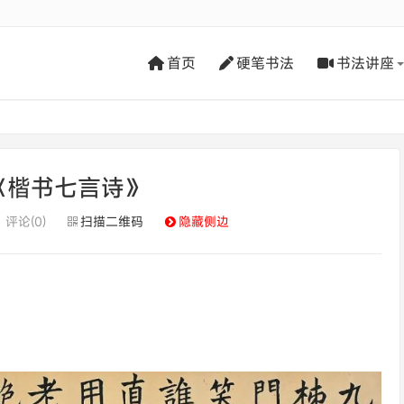
首页
硬笔书法
书法讲座
《楷书七言诗》
评论(0)
扫描二维码
隐藏侧边