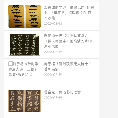
邓石如的字绝！难得见这4幅隶
书、3幅篆书，据说真迹在 日
本收藏
2020-08-18
欧阳询传世书法字帖鉴赏之
《翟天德墓志》附高清无水印
原版大图
2020-08-19
鲜于枢《醉时歌等唐人诗十二
首》高清
2020-08-19
黄自元：两楷书帖欣赏
2020-08-19