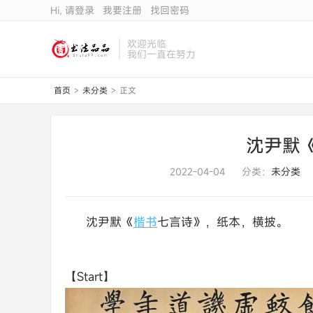
Hi, 请登录
我要注册
找回密码
欢迎光临
我们一直在努力
首页
未分类
正文
>
>
沈尹默
2022-04-04
分类：
未分类
沈尹默《
楷书
七言诗》，纸本，横披。
【Start】