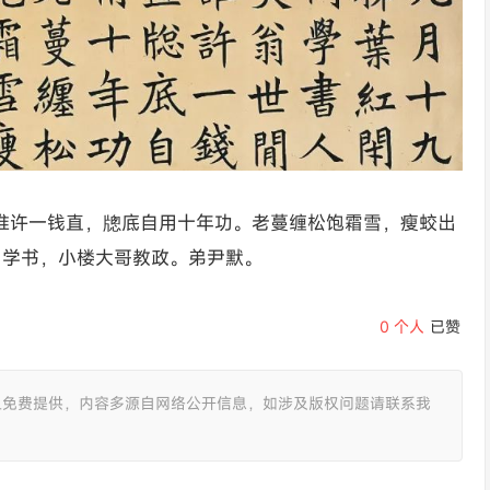
谁许一钱直，牕底自用十年功。老蔓缠松饱霜雪，瘦蛟出
。学书，小楼大哥教政。弟尹默。
0
个人
已赞
且免费提供，内容多源自网络公开信息，如涉及版权问题请联系我