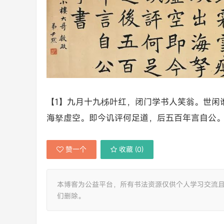
【1】九月十九柹叶红，闭门学书人笑翁。世闲
海拏虚空。即今讥评何足道，后五百年言自公
赞一个
收藏 (
0
)
本博客为公益平台，所有书法资源仅供个人学习交流
们删除。