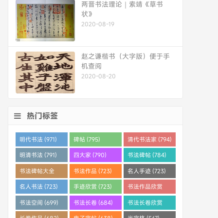
两晋书法理论｜索靖《草书
状》
2020-08-19
赵之谦楷书（大字版）便于手
机查阅
2020-08-20
热门标签
明代书法 (971)
碑帖 (795)
清代书法家 (794)
明清书法 (791)
四大家 (790)
书法碑帖 (784)
书法碑帖大全
书法作品 (723)
名人手迹 (723)
(784)
名人书法 (723)
手迹欣赏 (723)
书法作品欣赏
(710)
书法空间 (699)
书法长卷 (684)
书法长卷欣赏
(682)