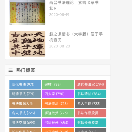
两晋书法理论｜索靖《草书
状》
2020-08-19
赵之谦楷书（大字版）便于手
机查阅
2020-08-20
热门标签
明代书法 (971)
碑帖 (795)
清代书法家 (794)
明清书法 (791)
四大家 (790)
书法碑帖 (784)
书法碑帖大全
书法作品 (723)
名人手迹 (723)
(784)
名人书法 (723)
手迹欣赏 (723)
书法作品欣赏
(710)
书法空间 (699)
书法长卷 (684)
书法长卷欣赏
(682)