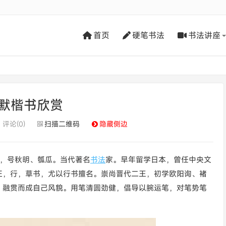
首页
硬笔书法
书法讲座
默楷书欣赏
评论(0)
扫描二维码
隐藏侧边
字中，号秋明、瓠瓜。当代著名
书法
家。早年留学日本，曾任中央文
正，行，草书，尤以行书擅名。崇尚晋代二王，初学欧阳询、褚
，融贯而成自己风貌。用笔清圆劲健，倡导以腕运笔，对笔势笔