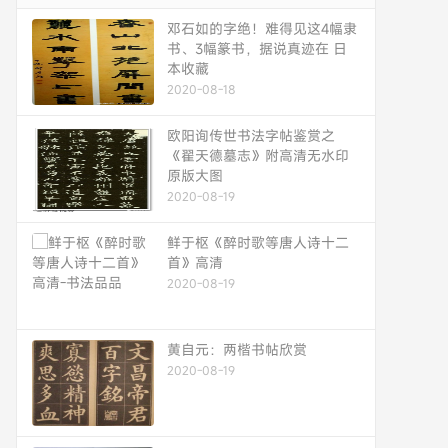
邓石如的字绝！难得见这4幅隶
书、3幅篆书，据说真迹在 日
本收藏
2020-08-18
欧阳询传世书法字帖鉴赏之
《翟天德墓志》附高清无水印
原版大图
2020-08-19
鲜于枢《醉时歌等唐人诗十二
首》高清
2020-08-19
黄自元：两楷书帖欣赏
2020-08-19