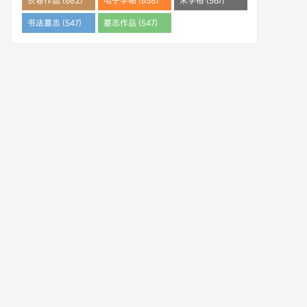
长卷作品 (682)
电子字帖 (638)
米字格 (567)
书法墓志 (547)
墓志作品 (547)