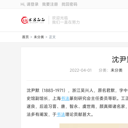
Hi, 请登录
我要注册
找回密码
欢迎光临
我们一直在努力
首页
未分类
正文
>
>
沈尹
2022-04-01
分类：
未分类
沈尹默（1883-1971），浙江吴兴人，原名君默，
史馆副馆长，上海
书法
篆刻研究会主任委员等职。工
遂良，后追习晋、唐，智永、虞世南，颜真卿诸名家
法多有阐发，于
书法
理论贡献甚大。