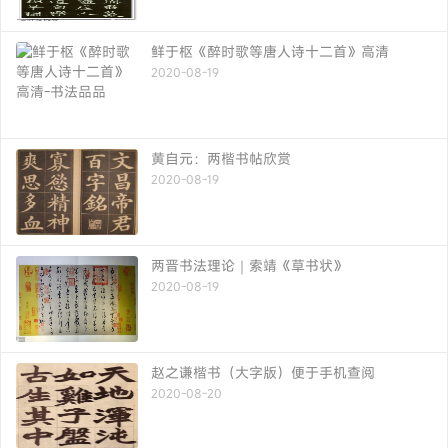
鲜于枢《醉时歌等唐人诗十二首》高清
2020-08-19
黄自元：两楷书帖欣赏
2020-08-19
两晋书法理论｜索靖《草书状》
2020-08-19
赵之谦楷书（大字版）便于手机查阅
2020-08-20