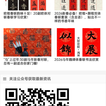
欧楷春联韵味十足！20副欧体对
2026新春必备！欧楷+颜楷双体
联春联学习欣赏！
春联套装（含吉语），贴出不一
样的书香年味
“马”上过年:30副马年新春对联，
2026马年魏碑体春联书法欣赏
总有一副适合你家门楣!
关注公众号获取最新资讯