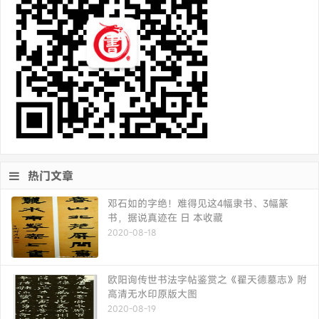
热门文章
邓石如的字绝！难得见这4幅隶书、3幅篆
书，据说真迹在 日 本收藏
2020-08-18
欧阳询传世书法字帖鉴赏之《翟天德墓志》附
高清无水印原版大图
2020-08-19