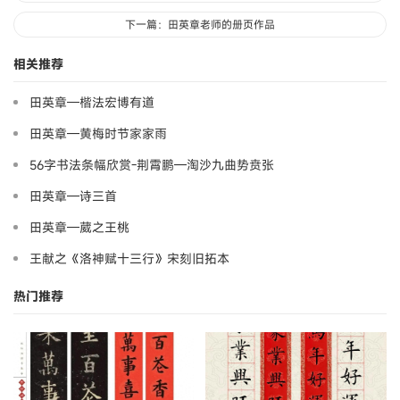
下一篇：田英章老师的册页作品
相关推荐
田英章—楷法宏博有道
田英章—黄梅时节家家雨
56字书法条幅欣赏-荆霄鹏—淘沙九曲势贲张
田英章—诗三首
田英章—葳之王桃
王献之《洛神赋十三行》宋刻旧拓本
热门推荐