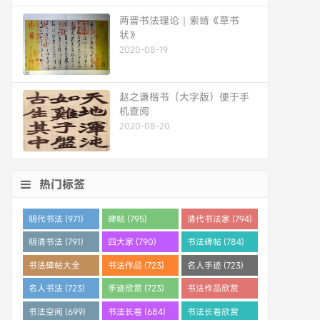
两晋书法理论｜索靖《草书
状》
2020-08-19
赵之谦楷书（大字版）便于手
机查阅
2020-08-20
热门标签
明代书法 (971)
碑帖 (795)
清代书法家 (794)
明清书法 (791)
四大家 (790)
书法碑帖 (784)
书法碑帖大全
书法作品 (723)
名人手迹 (723)
(784)
名人书法 (723)
手迹欣赏 (723)
书法作品欣赏
(710)
书法空间 (699)
书法长卷 (684)
书法长卷欣赏