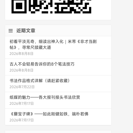
近期文章
初看平淡无奇，细读出神入化｜米芾《非才当剧
帖》，寻常尺牍藏大道
2026年8月8日
古人不会轻易告诉你的8个笔法技巧
2026年8月8日
书法作品格式详解（请赶紧收藏）
2026年7月22日
纸媒的魅力——各大报刊报头书法欣赏
2026年7月17日
《爨宝子碑》——如此刚健如铁，端朴若佛
2026年7月17日