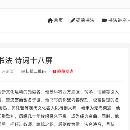
首页
硬笔书法
书法讲座
书法 诗词十八屏
评论(0)
扫描二维码
隐藏侧边
国新文化运动的先驱者，他最早将西方油画、钢琴、话剧等引入
石、善演艺而驰名于世。他书写的那些内容深刻、极富哲理的名
鲁迅、郭沫若等现代文化名人以得到大师一幅字为无尚荣耀。他
送别歌》，历经几十年传唱经久不衰，成为经典名曲。同时，他
国后，担任过教师、编辑之职，后剃度为僧，法名演音，号弘