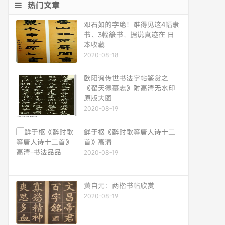
热门文章
邓石如的字绝！难得见这4幅隶
书、3幅篆书，据说真迹在 日
本收藏
2020-08-18
欧阳询传世书法字帖鉴赏之
《翟天德墓志》附高清无水印
原版大图
2020-08-19
鲜于枢《醉时歌等唐人诗十二
首》高清
2020-08-19
黄自元：两楷书帖欣赏
2020-08-19