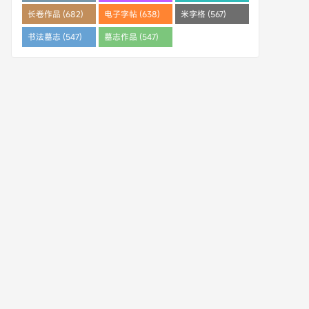
(682)
长卷作品 (682)
电子字帖 (638)
米字格 (567)
书法墓志 (547)
墓志作品 (547)