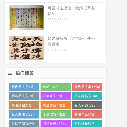
两晋书法理论｜索靖《草书
状》
2020-08-19
赵之谦楷书（大字版）便于手
机查阅
2020-08-20
热门标签
明代书法 (971)
碑帖 (795)
清代书法家 (794)
明清书法 (791)
四大家 (790)
书法碑帖 (784)
书法碑帖大全
书法作品 (723)
名人手迹 (723)
(784)
名人书法 (723)
手迹欣赏 (723)
书法作品欣赏
(710)
书法空间 (699)
书法长卷 (684)
书法长卷欣赏