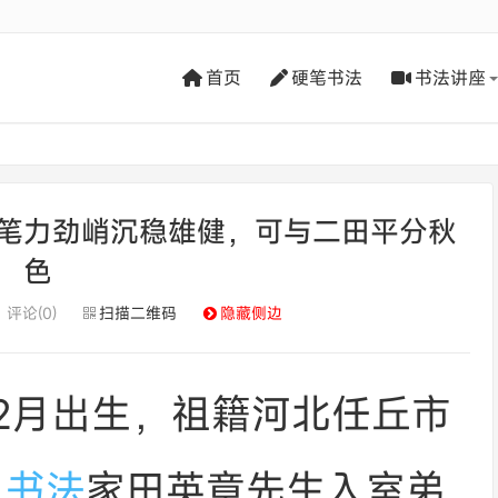
首页
硬笔书法
书法讲座
笔力劲峭沉稳雄健，可与二田平分秋
色
评论(0)
扫描二维码
隐藏侧边
12月出生，祖籍河北任丘市
，
书法
家田英章先生入室弟