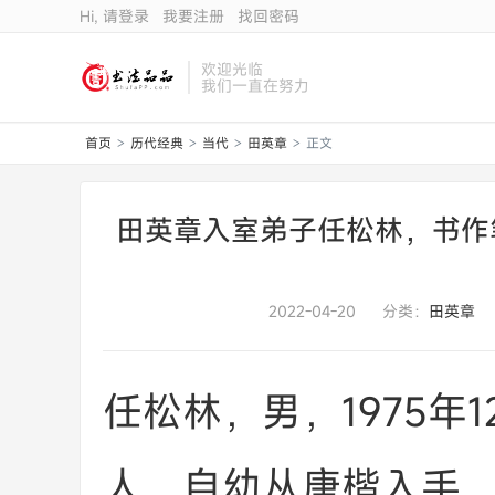
Hi, 请登录
我要注册
找回密码
欢迎光临
我们一直在努力
首页
历代经典
当代
田英章
正文
>
>
>
>
田英章入室弟子任松林，书作
2022-04-20
分类：
田英章
任松林，男，1975年
人，自幼从唐楷入手