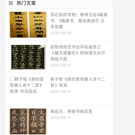
热门文章
邓石如的字绝！难得见这4幅隶
书、3幅篆书，据说真迹在 日
本收藏
2020-08-18
欧阳询传世书法字帖鉴赏之
《翟天德墓志》附高清无水印
原版大图
2020-08-19
鲜于枢《醉时歌等唐人诗十二
首》高清
2020-08-19
黄自元：两楷书帖欣赏
2020-08-19