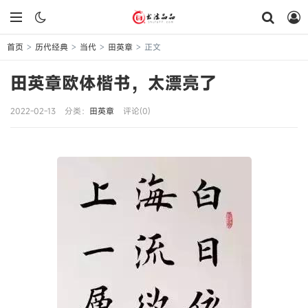
首页
历代经典
当代
田英章
正文
>
>
>
>
田英章欧体楷书，太漂亮了
2022-02-13
分类：
田英章
评论(0)