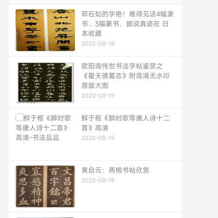
邓石如的字绝！难得见这4幅隶
书、3幅篆书，据说真迹在 日
本收藏
2020-08-18
欧阳询传世书法字帖鉴赏之
《翟天德墓志》附高清无水印
原版大图
2020-08-19
鲜于枢《醉时歌等唐人诗十二
首》高清
2020-08-19
黄自元：两楷书帖欣赏
2020-08-19