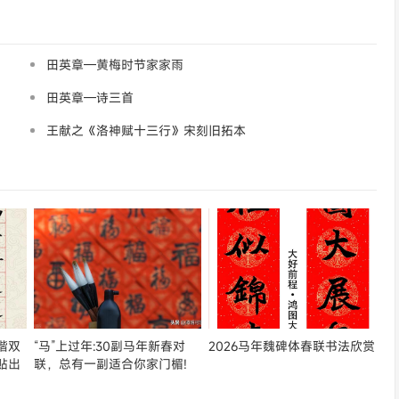
田英章—黄梅时节家家雨
田英章—诗三首
王献之《洛神赋十三行》宋刻旧拓本
楷双
“马”上过年:30副马年新春对
2026马年魏碑体春联书法欣赏
贴出
联，总有一副适合你家门楣!