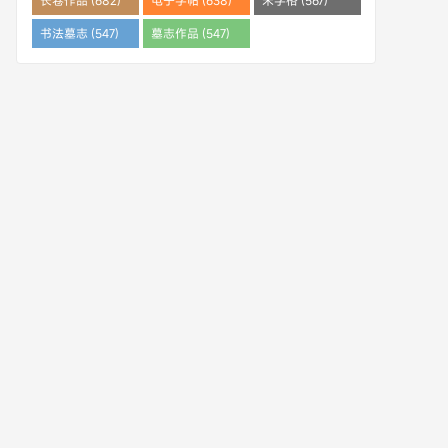
长卷作品 (682)
电子字帖 (638)
米字格 (567)
书法墓志 (547)
墓志作品 (547)