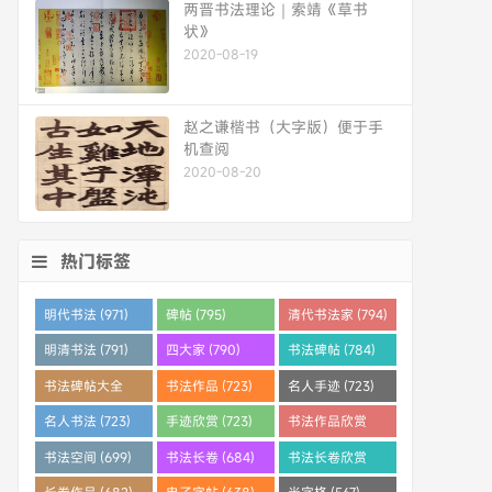
两晋书法理论｜索靖《草书
状》
2020-08-19
赵之谦楷书（大字版）便于手
机查阅
2020-08-20
热门标签
明代书法 (971)
碑帖 (795)
清代书法家 (794)
明清书法 (791)
四大家 (790)
书法碑帖 (784)
书法碑帖大全
书法作品 (723)
名人手迹 (723)
(784)
名人书法 (723)
手迹欣赏 (723)
书法作品欣赏
(710)
书法空间 (699)
书法长卷 (684)
书法长卷欣赏
(682)