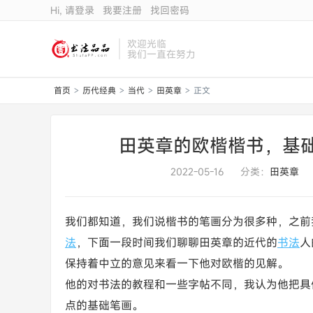
Hi, 请登录
我要注册
找回密码
欢迎光临
我们一直在努力
首页
历代经典
当代
田英章
正文
>
>
>
>
田英章的欧楷楷书，基
2022-05-16
分类：
田英章
我们都知道，我们说楷书的笔画分为很多种，之前
法
，下面一段时间我们聊聊田英章的近代的
书法
人
保持着中立的意见来看一下他对欧楷的见解。
他的对书法的教程和一些字帖不同，我认为他把具
点的基础笔画。