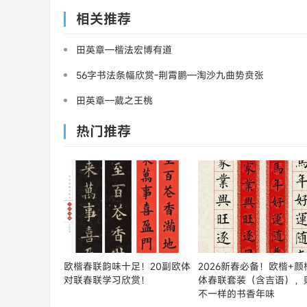
相关推荐
田英章—楷法宏博有道
56字书法条幅欣赏-荆霄鹏—淘沙九曲势贲张
田英章—葳之王桃
热门推荐
欧楷春联韵味十足！20副欧体
2026新春必备！欧楷+颜
对联春联学习欣赏！
体春联套装（含吉语），
不一样的书香年味