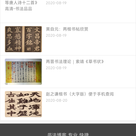
2020-08-19
黄自元：两楷书帖欣赏
2020-08-19
两晋书法理论｜索靖《草书状》
2020-08-19
赵之谦楷书（大字版）便于手机查阅
2020-08-20
书法博客 专业 快捷