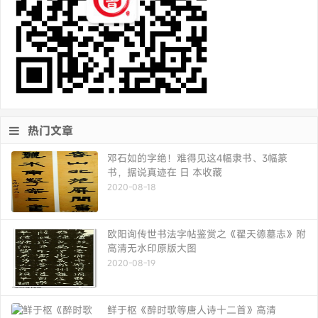
热门文章
邓石如的字绝！难得见这4幅隶书、3幅篆
书，据说真迹在 日 本收藏
2020-08-18
欧阳询传世书法字帖鉴赏之《翟天德墓志》附
高清无水印原版大图
2020-08-19
鲜于枢《醉时歌等唐人诗十二首》高清