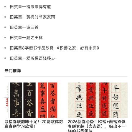
田英章—楷法宏博有道
田英章—黄梅时节家家雨
田英章—诗三首
田英章—葳之王桃
田英章8字楷书作品欣赏-《积善之家，必有余庆》
田英章—爱听禅语轻移步
热门推荐
欧楷春联韵味十足！20副欧体对
2026新春必备！欧楷+颜楷双体
联春联学习欣赏！
春联套装（含吉语），贴出不一
样的书香年味