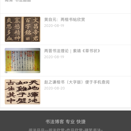
黄自元：两楷书帖欣赏
2020-08-19
两晋书法理论｜索靖《草书状》
2020-08-19
赵之谦楷书（大字版）便于手机查阅
2020-08-20
书法博客 专业 快捷
书法品品--书法欣赏-作品欣赏-硬笔书法-