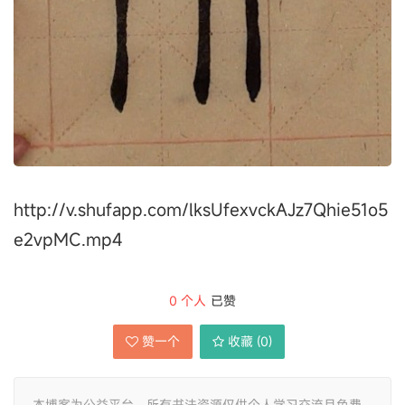
http://v.shufapp.com/lksUfexvckAJz7Qhie51o5
e2vpMC.mp4
0
个人
已赞
赞一个
收藏 (
0
)
本博客为公益平台，所有书法资源仅供个人学习交流且免费