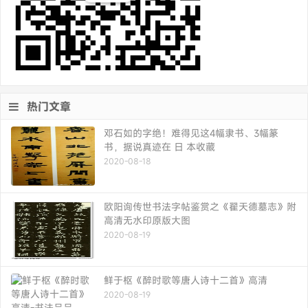
热门文章
邓石如的字绝！难得见这4幅隶书、3幅篆
书，据说真迹在 日 本收藏
2020-08-18
欧阳询传世书法字帖鉴赏之《翟天德墓志》附
高清无水印原版大图
2020-08-19
鲜于枢《醉时歌等唐人诗十二首》高清
2020-08-19