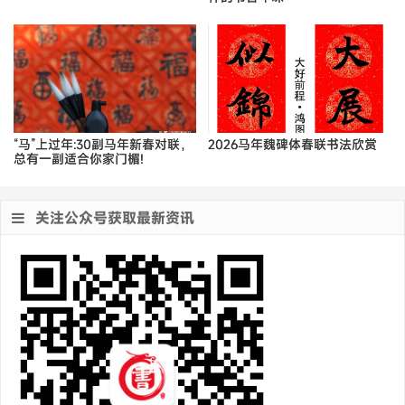
“马”上过年:30副马年新春对联，
2026马年魏碑体春联书法欣赏
总有一副适合你家门楣!
关注公众号获取最新资讯