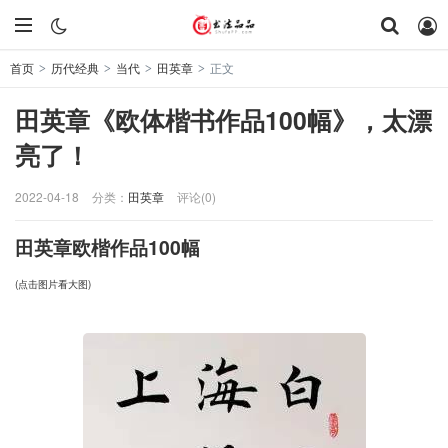
首页
历代经典
当代
田英章
正文
>
>
>
>
田英章《欧体楷书作品100幅》，太漂
亮了！
2022-04-18
分类：
田英章
评论(0)
田英章欧楷作品100幅
(点击图片看大图)