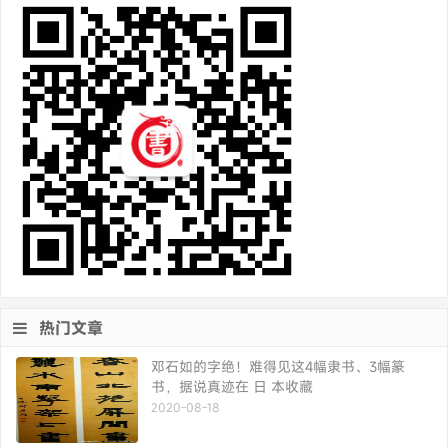
热门文章
邓石如的字绝！难得见这4幅隶书、3幅篆
书，据说真迹在 日 本收藏
2020-08-18