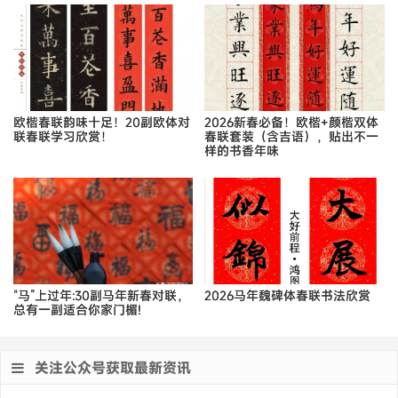
欧楷春联韵味十足！20副欧体对
2026新春必备！欧楷+颜楷双体
联春联学习欣赏！
春联套装（含吉语），贴出不一
样的书香年味
“马”上过年:30副马年新春对联，
2026马年魏碑体春联书法欣赏
总有一副适合你家门楣!
关注公众号获取最新资讯