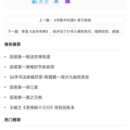
关 注
上一篇：《邓散木印譜》美不胜收
下一篇：李邕《法华寺碑》，他开创了行书入碑的先河，值得欣赏，感谢分享
相关推荐
田英章—楷法宏博有道
田英章—黄梅时节家家雨
56字书法条幅欣赏-荆霄鹏—淘沙九曲势贲张
田英章—诗三首
田英章—葳之王桃
王献之《洛神赋十三行》宋刻旧拓本
热门推荐