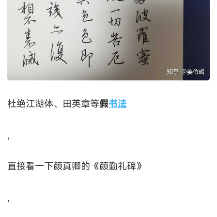
杜绝江湖体、田英章等
假
书法
,
直接看一下颜真卿的《颜勤礼碑》
,