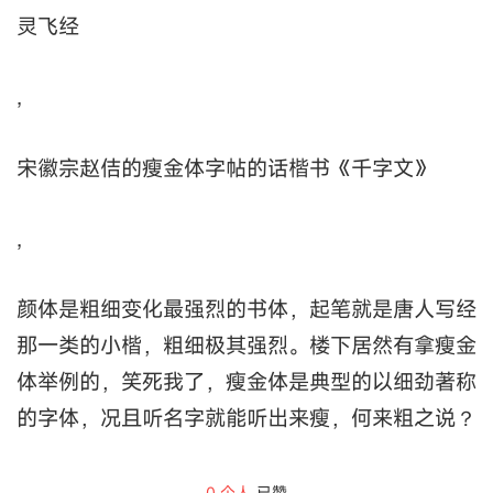
灵飞经
,
宋徽宗赵佶的瘦金体字帖的话楷书《千字文》
,
颜体是粗细变化最强烈的书体，起笔就是唐人写经
那一类的小楷，粗细极其强烈。楼下居然有拿瘦金
体举例的，笑死我了，瘦金体是典型的以细劲著称
的字体，况且听名字就能听出来瘦，何来粗之说？
0
个人
已赞