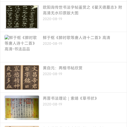
欧阳询传世书法字帖鉴赏之《翟天德墓志》附
高清无水印原版大图
2020-08-19
鲜于枢《醉时歌等唐人诗十二首》高清
2020-08-19
黄自元：两楷书帖欣赏
2020-08-19
两晋书法理论｜索靖《草书状》
2020-08-19