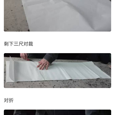
剩下三尺对裁
对折