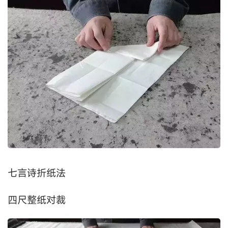
七言诗折纸法
四尺整纸对裁