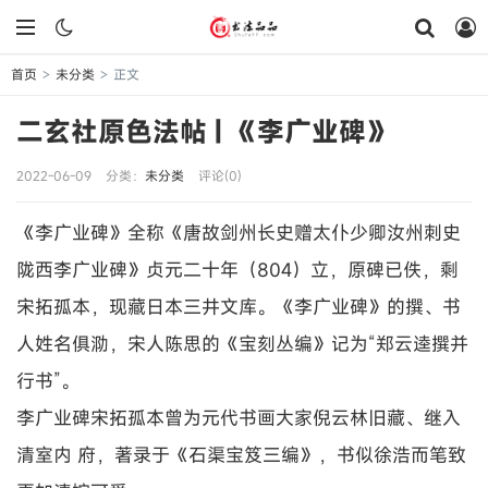
首页
未分类
正文
>
>
二玄社原色法帖 | 《李广业碑》
2022-06-09
分类：
未分类
评论(0)
《李广业碑》全称《唐故剑州长史赠太仆少卿汝州刺史
陇西李广业碑》贞元二十年（804）立，原碑已佚，剩
宋拓孤本，现藏日本三井文库。《李广业碑》的撰、书
人姓名俱泐，宋人陈思的《宝刻丛编》记为“郑云逵撰并
行书”。
李广业碑宋拓孤本曾为元代书画大家倪云林旧藏、继入
清室内 府，著录于《石渠宝笈三编》，书似徐浩而笔致