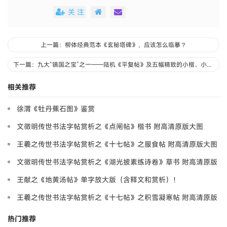
关 注
上一篇：柳体经典范本《玄秘塔碑》，应该怎么临摹？
下一篇：九大“镇国之宝”之一——陆机《平复帖》及五幅精致的小楷、小行草
相关推荐
徐渭《牡丹蕉石图》鉴赏
文徵明传世书法字帖赏析之《点闸帖》楷书 附高清原版大图
王羲之传世书法字帖赏析之《十七帖》之服食帖 附高清原版大图
文徵明传世书法字帖赏析之《湖光披素练诗卷》草书 附高清原版
大图
王献之《地黄汤帖》单字放大版（含释文和赏析）！
王羲之传世书法字帖赏析之《十七帖》之积雪凝寒帖 附高清原版
大图
热门推荐