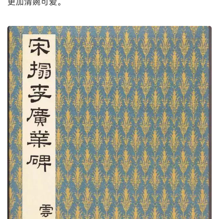
更加清婉可爱。