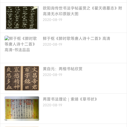
欧阳询传世书法字帖鉴赏之《翟天德墓志》附
高清无水印原版大图
2020-08-19
鲜于枢《醉时歌等唐人诗十二首》高清
2020-08-19
黄自元：两楷书帖欣赏
2020-08-19
两晋书法理论｜索靖《草书状》
2020-08-19