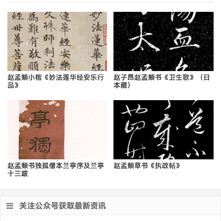
赵孟頫小楷《妙法莲华经安乐行
赵子昂赵孟頫书《卫生歌》（日
品》
本藏）
赵孟頫书独孤僧本兰亭序及兰亭
赵孟頫草书《执政帖》
十三跋
关注公众号获取最新资讯