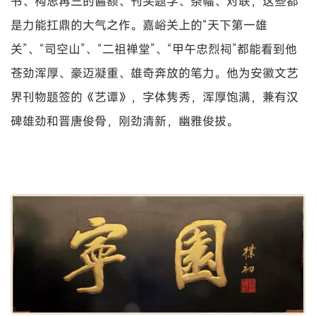
书、构思再三的匾额、刊头题字、条幅、对联，这些都
是力能扛鼎的大气之作。嘉峪关上的“天下第一雄
关”、“司空山”、“二祖禅堂”、“甲午忠烈祠”都能看到他
苍劲浑厚、豪迈凝重、雄奇奔放的笔力。他为安徽文艺
界刊物题签的《艺谭》，字体隽秀，浑厚饱满，兼有汉
碑雄劲和晋唐俊骨，刚劲清新，幽雅俊拔。