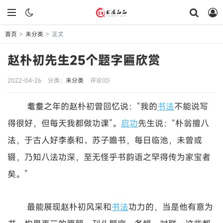
首页
未分类
正文
>
>
赵朴初先生25个题字匾欣赏
2022-04-26
分类：
未分类
评论(0)
耄耋之年的赵朴初曾回忆说：“我的
书法
不能说写
得很好，但每天我都做功课”。
启功
先生说：“朴翁擅八
法，于古人好李泰和、苏子瞻书，每日临池，未曾或
辍，乃知八法功深，至无怪乎书韵语之罕得传为家宝者
矣。”
最能展现赵朴初风采和
书法
功力的，当是他有意为