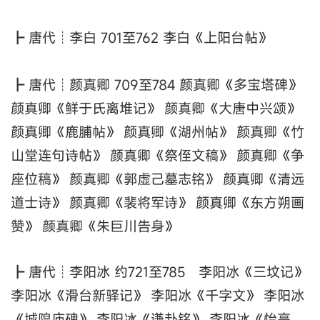
┣ 唐代┊李白 701至762 李白《上阳台帖》
┣ 唐代┊颜真卿 709至784 颜真卿《多宝塔碑》
颜真卿《鲜于氏离堆记》 颜真卿《大唐中兴颂》
颜真卿《鹿脯帖》 颜真卿《湖州帖》 颜真卿《竹
山堂连句诗帖》 颜真卿《祭侄文稿》 颜真卿《争
座位稿》 颜真卿《郭虚己墓志铭》 颜真卿《清远
道士诗》 颜真卿《裴将军诗》 颜真卿《东方朔画
赞》 颜真卿《朱巨川告身》
┣ 唐代┊李阳冰 约721至785 李阳冰《三坟记》
李阳冰《滑台新驿记》 李阳冰《千字文》 李阳冰
《城隍庙碑》 李阳冰《谦卦铭》 李阳冰《怡亭