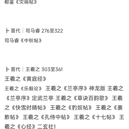
郗鉴《灾祸帖》
┣ 晋代┊司马睿 276至322
司马睿《中秋帖》
┣ 晋代┊王羲之 303至361
王羲之《黄庭经》
王羲之《兰亭序》神龙版 王羲之
王羲之《乐毅论》
《兰亭序》定武兰亭 王羲之《草诀百韵歌》 王羲
之《快雪时晴帖》 王羲之《豹奴帖》 王羲之《裹
鮓帖》 王羲之《孔侍中帖》 王羲之《十七帖》 王
羲之《心经》二玄社1