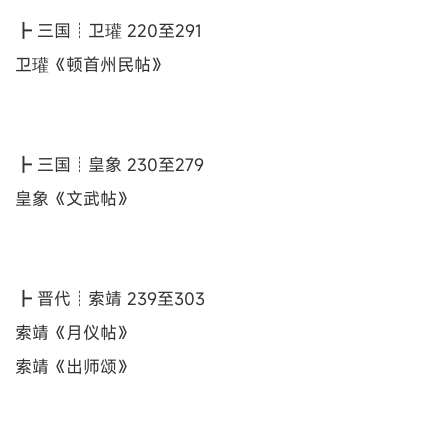
┣ 三国┊卫瓘 220至291
卫瓘《顿首州民帖》
┣ 三国┊皇象 230至279
皇象《文武帖》
┣ 晋代┊索靖 239至303
索靖《月仪帖》
索靖《出师颂》