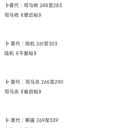
┣晋代┊司马攸 248至283
司马攸《望近帖》
┣ 晋代┊陆机 261至303
陆机《平复帖》
┣ 晋代┊司马炎 265至290
司马炎《省启帖》
┣ 晋代┊郗鉴 269至339