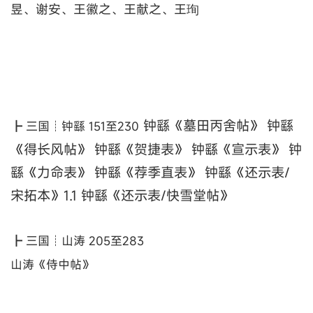
昱、谢安、王徽之、王献之、王珣
钟繇《墓田丙舍帖》 钟繇
┣ 三国┊钟繇 151至230
《得长风帖》 钟繇《贺捷表》 钟繇《宣示表》 钟
繇《力命表》 钟繇《荐季直表》 钟繇《还示表/
宋拓本》1.1 钟繇《还示表/快雪堂帖》
┣ 三国┊山涛 205至283
山涛《侍中帖》