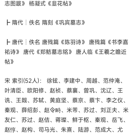
志图跋》 杨凝式《韭花帖》
┣ 隋代┊佚名 隋刻《巩宾墓志》
┣ 唐代┊佚名 唐残篇《陈羽诗》 唐残篇《书李嘉
祐诗》 唐代《郑鲂墓志铭》 唐人临《王羲之瞻近
帖》
宋 索引(52人)： 徐铉、李建中、周越、范仲淹、
叶清臣、欧阳修、赵祯、蔡襄、曾巩、沈辽、王
诜、王觌、苏轼、黄庭坚、蔡京、蔡卞、李之仪、
秦观、薛绍彭、赵令畤、米芾、苏过、刘正夫、米
友仁、苏过、赵佶、蒋璨、鲜于枢、秦观、岳飞、
赵惇、赵构、司马光、朱熹、陆游、范成大、尤