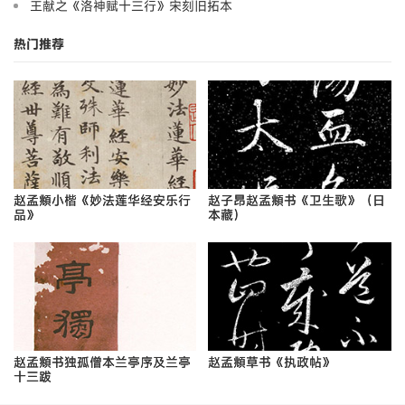
王献之《洛神赋十三行》宋刻旧拓本
热门推荐
赵孟頫小楷《妙法莲华经安乐行
赵子昂赵孟頫书《卫生歌》（日
品》
本藏）
赵孟頫书独孤僧本兰亭序及兰亭
赵孟頫草书《执政帖》
十三跋