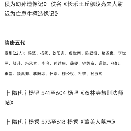
侯为幼孙造像记》 佚名《长乐王丘穆陵亮夫人尉
迟为亡息牛橛造像记》
隋唐五代
索引(22人)：杨坚、杨秀、欧阳询、虞世南、陈叔慎、褚遂良、李世
民、颜升、冯承素、李治、孙过庭、薛稷、钟绍京、道氤、张旭、
李邕、颜真卿、李阳冰、怀素、柳公权、杜牧、杨凝式
┣ 隋代┊杨坚 541至604 杨坚《双林寺慧则法师
帖》
┣ 隋代┊杨秀 573至618 杨秀《董美人墓志》