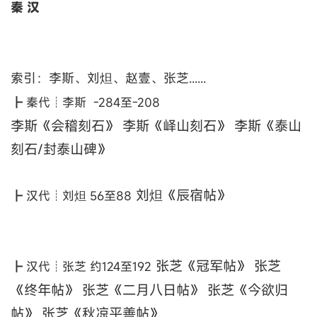
秦 汉
索引：李斯、刘炟、赵壹、张芝......
┣ 秦代┊李斯 -284至-208
李斯《会稽刻石》 李斯《峄山刻石》 李斯《泰山
刻石/封泰山碑》
刘炟《辰宿帖》
┣ 汉代┊刘炟 56至88
张芝《冠军帖》 张芝
┣ 汉代┊张芝 约124至192
《终年帖》 张芝《二月八日帖》 张芝《今欲归
帖》 张芝《秋凉平善帖》