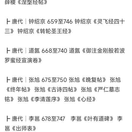
薛稷《涅槃经帖》
┣ 唐代┊钟绍京 659至746 钟绍京《灵飞经四十
三》 钟绍京《转轮圣王经》
┣ 唐代┊道氤 668至740 道氤《御注金刚般若波
罗蜜经宣演卷》
┣ 唐代┊张旭 675至750 张旭《晚复帖》 张旭
《终年帖》 张旭《古诗四帖》 张旭《严仁墓志
铭》 张旭《李清莲序》 张旭《心经》
┣ 唐代┊李邕 678至747 李邕《叶有道碑》 李
邕《出师表》