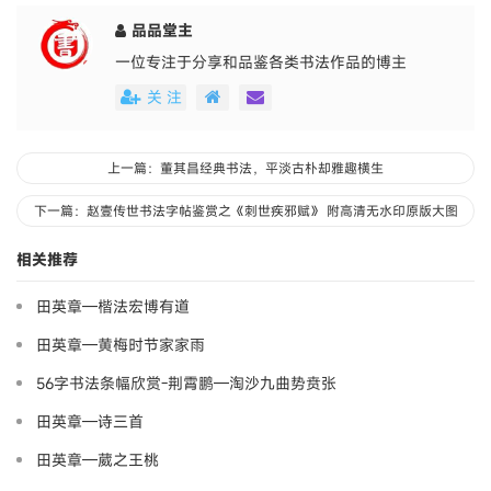
品品堂主
一位专注于分享和品鉴各类书法作品的博主
关 注
上一篇：董其昌经典书法，平淡古朴却雅趣横生
下一篇：赵壹传世书法字帖鉴赏之《刺世疾邪赋》 附高清无水印原版大图
相关推荐
田英章—楷法宏博有道
田英章—黄梅时节家家雨
56字书法条幅欣赏-荆霄鹏—淘沙九曲势贲张
田英章—诗三首
田英章—葳之王桃