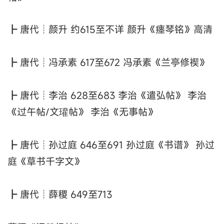
┣ 唐代┊颜升 约615至不详 颜升《瘗琴铭》高清
┣ 唐代┊冯承素 617至672 冯承素《兰亭修禊》
┣ 唐代┊李治 628至683 李治《遣弘帖》 李治
《过午帖/文瓘帖》 李治《无事帖》
┣ 唐代┊孙过庭 646至691 孙过庭《书谱》 孙过
庭《草书千字文》
┣ 唐代┊薛稷 649至713