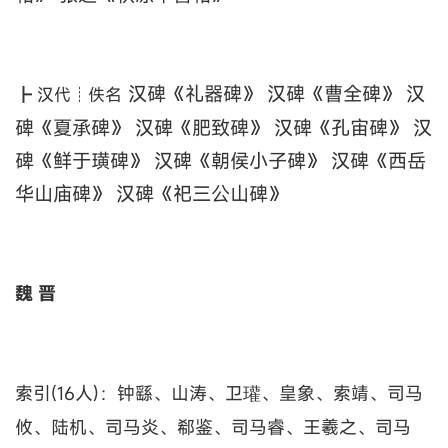
汉碑《礼器碑》 汉碑《曹全碑》 汉
┣ 汉代┊佚名
碑《夏承碑》 汉碑《肥致碑》 汉碑《孔宙碑》 汉
碑《鲜于璜碑》 汉碑《朝侯小子碑》 汉碑《西岳
华山庙碑》 汉碑《祀三公山碑》
魏 晋
索引(16人)：钟繇、山涛、卫瓘、皇象、索靖、司马
攸、陆机、司马炎、郗鉴、司马睿、王羲之、司马