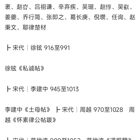
袤、赵昚、吕祖谦、辛弃疾、吴琚、赵惇、吴叡、
姜夔、乔行简、张即之、葛长庚、倪瓒、任询、赵
秉文、耶律楚材
┣ 宋代┊徐铉 916至991
徐铉《私诚帖》
┣ 宋代┊李建中 945至1013
李建中《土母帖》 ┣ 宋代┊周越 970至1028 周
越《怀素律公帖跋》