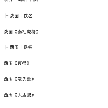
┣ 战国┊佚名
战国《秦杜虎符》
┣ 西周┊佚名
西周《寰盘》
西周《散氏盘》
西周《大盂鼎》