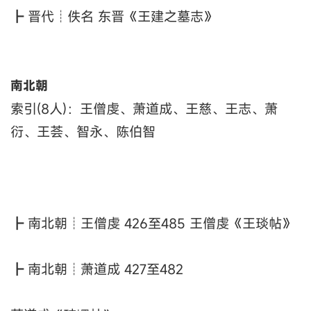
┣ 晋代┊佚名 东晋《王建之墓志》
南北朝
索引(8人)：王僧虔、萧道成、王慈、王志、萧
衍、王荟、智永、陈伯智
┣ 南北朝┊王僧虔 426至485 王僧虔《王琰帖》
┣ 南北朝┊萧道成 427至482