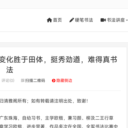
首页
硬笔书法
书法讲座
变化胜于田体，挺秀劲遒，难得真书
法
评论(0)
扫描二维码
隐藏侧边
归清雅阁所有；如有转载请注明出处，致谢！
广东珠海，自幼习书，主学欧楷，兼习颜、柳及二王行草
章学习欧楷，进步显著，作品多次在全国、全军书法比赛中