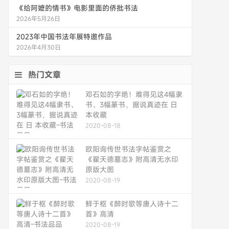
《给阿嬷的情书》电影里面的侨批书法
2026年5月26日
2023年中国书法年展特邀作品
2026年4月30日
热门文章
邓石如的字绝！难得见这4幅隶
书、3幅篆书，据说真迹在 日
本收藏
2020-08-18
欧阳询传世书法字帖鉴赏之
《翟天德墓志》附高清无水印
原版大图
2020-08-19
鲜于枢《醉时歌等唐人诗十二
首》高清
2020-08-19