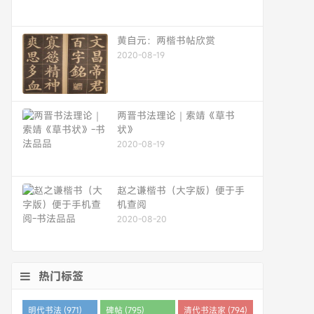
黄自元：两楷书帖欣赏
2020-08-19
两晋书法理论｜索靖《草书
状》
2020-08-19
赵之谦楷书（大字版）便于手
机查阅
2020-08-20
热门标签
明代书法 (971)
碑帖 (795)
清代书法家 (794)