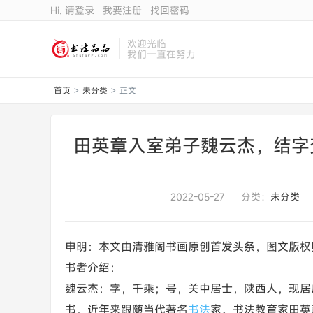
Hi, 请登录
我要注册
找回密码
欢迎光临
我们一直在努力
首页
未分类
正文
>
>
田英章入室弟子魏云杰，结字
2022-05-27
分类：
未分类
申明：本文由清雅阁书画原创首发头条，图文版权
书者介绍：
魏云杰：字，千乘；号，关中居士，陕西人，现居
书，近年来跟随当代著名
书法
家、书法教育家田英