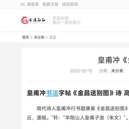
Hi, 请登录
我要注册
找回密码
欢迎光临
我们一直在努力
首页
未分类
正文
>
>
皇甫冲《
2022-02-15
分类：
未分类
皇甫冲
书法
字帖《金昌送别图》诗 
明代诗人皇甫冲行书题唐寅《金昌送别图》
丘，漫赋。”钤：“华阳山人皇甫子浚（朱文）”