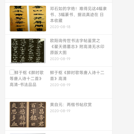
邓石如的字绝！难得见这4幅隶
书、3幅篆书，据说真迹在 日
本收藏
2020-08-18
欧阳询传世书法字帖鉴赏之
《翟天德墓志》附高清无水印
原版大图
2020-08-19
鲜于枢《醉时歌等唐人诗十二
首》高清
2020-08-19
黄自元：两楷书帖欣赏
2020-08-19