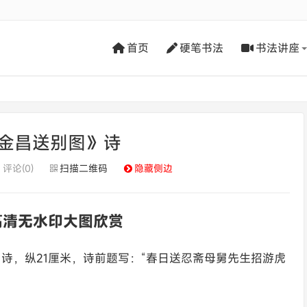
首页
硬笔书法
书法讲座
金昌送别图》诗
评论(0)
扫描二维码
隐藏侧边
高清无水印大图欣赏
诗，纵21厘米，诗前题写：“春日送忍斋母舅先生招游虎
。