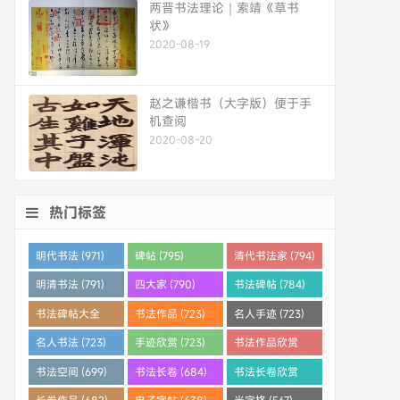
两晋书法理论｜索靖《草书
状》
2020-08-19
赵之谦楷书（大字版）便于手
机查阅
2020-08-20
热门标签
明代书法 (971)
碑帖 (795)
清代书法家 (794)
明清书法 (791)
四大家 (790)
书法碑帖 (784)
书法碑帖大全
书法作品 (723)
名人手迹 (723)
(784)
名人书法 (723)
手迹欣赏 (723)
书法作品欣赏
(710)
书法空间 (699)
书法长卷 (684)
书法长卷欣赏
(682)