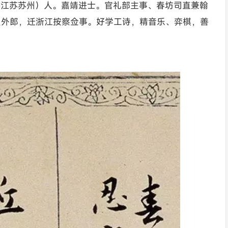
洲（今江苏苏州）人。嘉靖进士。官礼部主事、春坊司直兼翰
员外郎，迁浙江按察佥事。好学工诗，精音乐、弈棋，善