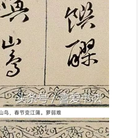
山鸟，春节变江蒲。萝弱难