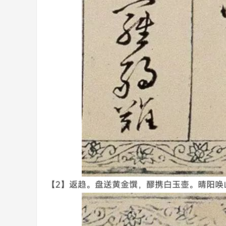
【2】返趋。盘送黄金馔，醪携白玉壶。晴阳唤