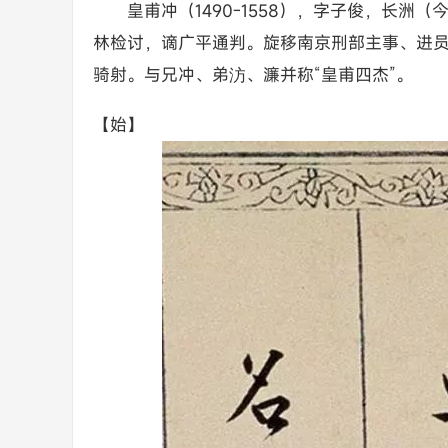
皇甫冲（1490-1558），字子俊，长
林检讨，谪广平通判。旋移南京刑部主事、进
骑射。与兄冲、弟汸、濂并称“皇甫四杰”。
【始】