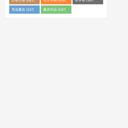
长卷作品 (682)
电子字帖 (638)
米字格 (567)
书法墓志 (547)
墓志作品 (547)