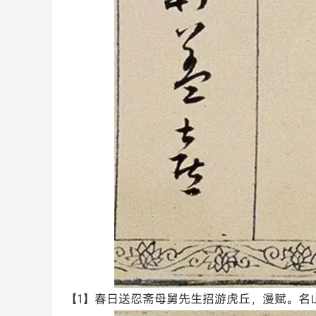
【1】春日送忍斋母舅先生招游虎丘，漫赋。名