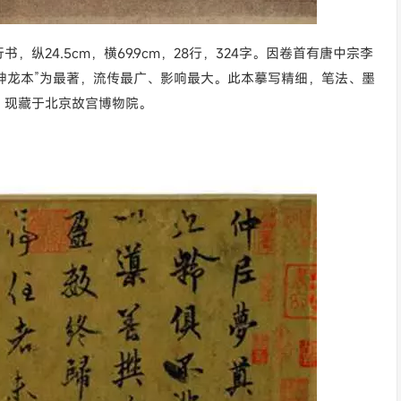
24.5cm，横69.9cm，28行，324字。因卷首有唐中宗李
“神龙本”为最著，流传最广、影响最大。此本摹写精细，笔法、墨
。现藏于北京故宫博物院。