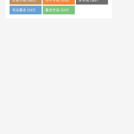
长卷作品 (682)
电子字帖 (638)
米字格 (567)
书法墓志 (547)
墓志作品 (547)