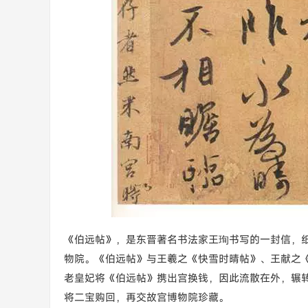
《伯远帖》，是东晋著名书法家王珣书写的一封信，纸本，
物院。《伯远帖》与王羲之《快雪时晴帖》、王献之《
老皇妃将《伯远帖》携出宫换钱，因此流散在外，辗转
将二宝购回，再交故宫博物院珍藏。