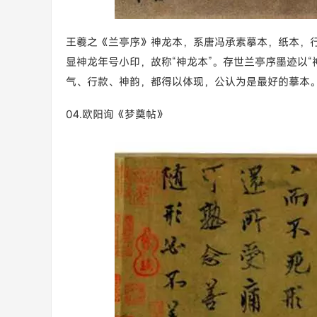
王羲之《兰亭序》神龙本，系唐冯承素摹本，纸本，行书，纵
显神龙年号小印，故称“神龙本”。存世兰亭序墨迹以
气、行款、神韵，都得以体现，公认为是最好的摹本
04.欧阳询《梦奠帖》