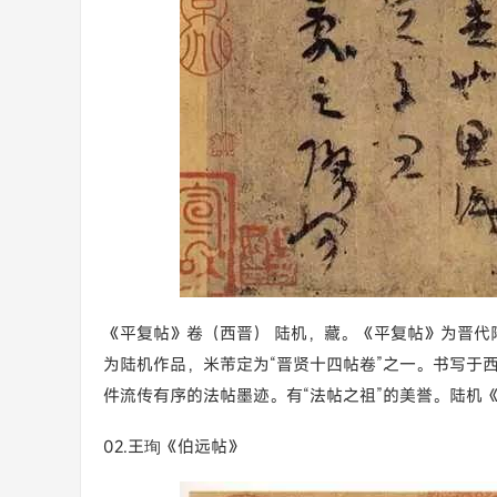
《平复帖》卷（西晋） 陆机，藏。《平复帖》为晋代
为陆机作品，米芾定为“晋贤十四帖卷”之一。书写于
件流传有序的法帖墨迹。有“法帖之祖”的美誉。陆机《
02.王珣《伯远帖》