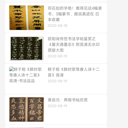
邓石如的字绝！难得见这4幅隶
书、3幅篆书，据说真迹在 日
本收藏
2020-08-18
欧阳询传世书法字帖鉴赏之
《翟天德墓志》附高清无水印
原版大图
2020-08-19
鲜于枢《醉时歌等唐人诗十二
首》高清
2020-08-19
黄自元：两楷书帖欣赏
2020-08-19