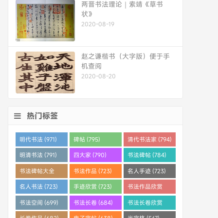
两晋书法理论｜索靖《草书
状》
2020-08-19
赵之谦楷书（大字版）便于手
机查阅
2020-08-20
热门标签
明代书法 (971)
碑帖 (795)
清代书法家 (794)
明清书法 (791)
四大家 (790)
书法碑帖 (784)
书法碑帖大全
书法作品 (723)
名人手迹 (723)
(784)
名人书法 (723)
手迹欣赏 (723)
书法作品欣赏
(710)
书法空间 (699)
书法长卷 (684)
书法长卷欣赏
(682)