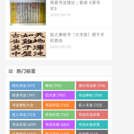
两晋书法理论｜索靖《草书
状》
2020-08-19
赵之谦楷书（大字版）便于手
机查阅
2020-08-20
热门标签
明代书法 (971)
碑帖 (795)
清代书法家 (794)
明清书法 (791)
四大家 (790)
书法碑帖 (784)
书法碑帖大全
书法作品 (723)
名人手迹 (723)
(784)
名人书法 (723)
手迹欣赏 (723)
书法作品欣赏
(710)
书法空间 (699)
书法长卷 (684)
书法长卷欣赏
(682)