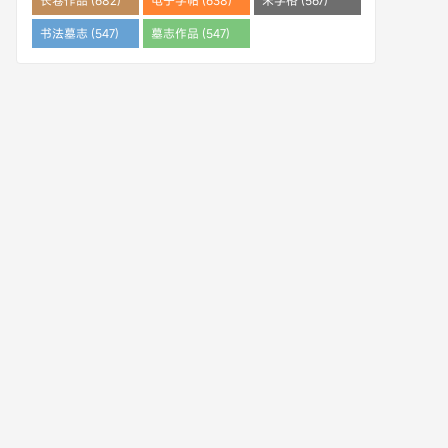
长卷作品 (682)
电子字帖 (638)
米字格 (567)
书法墓志 (547)
墓志作品 (547)