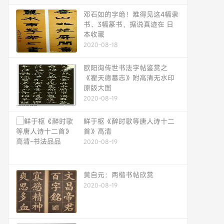
邓石如的字绝！难得见这4幅隶
书、3幅篆书，据说真迹在 日
本收藏
2020-08-18
欧阳询传世书法字帖鉴赏之
《翟天德墓志》附高清无水印
原版大图
2020-08-19
鲜于枢《醉时歌等唐人诗十二
首》高清
2020-08-19
黄自元：两楷书帖欣赏
2020-08-19