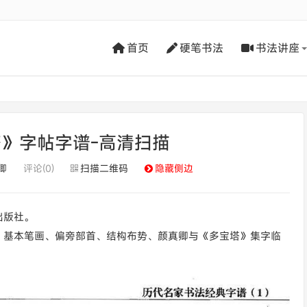
首页
硬笔书法
书法讲座
》字帖字谱-高清扫描
卿
评论(0)
扫描二维码
隐藏侧边
出版社。
、基本笔画、偏旁部首、结构布势、颜真卿与《多宝塔》集字临