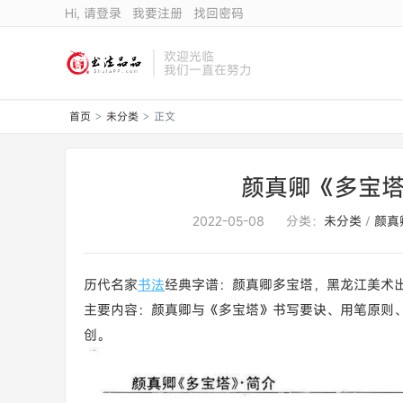
Hi, 请登录
我要注册
找回密码
欢迎光临
我们一直在努力
首页
未分类
正文
>
>
颜真卿《多宝塔
2022-05-08
分类：
未分类
/
颜真
历代名家
书法
经典字谱：颜真卿多宝塔，黑龙江美术
主要内容：颜真卿与《多宝塔》书写要诀、用笔原则
创。