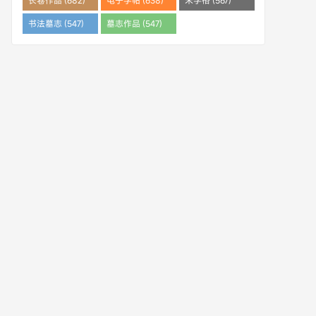
长卷作品 (682)
电子字帖 (638)
米字格 (567)
书法墓志 (547)
墓志作品 (547)