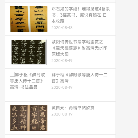
邓石如的字绝！难得见这4幅隶
书、3幅篆书，据说真迹在 日
本收藏
2020-08-18
欧阳询传世书法字帖鉴赏之
《翟天德墓志》附高清无水印
原版大图
2020-08-19
鲜于枢《醉时歌等唐人诗十二
首》高清
2020-08-19
黄自元：两楷书帖欣赏
2020-08-19