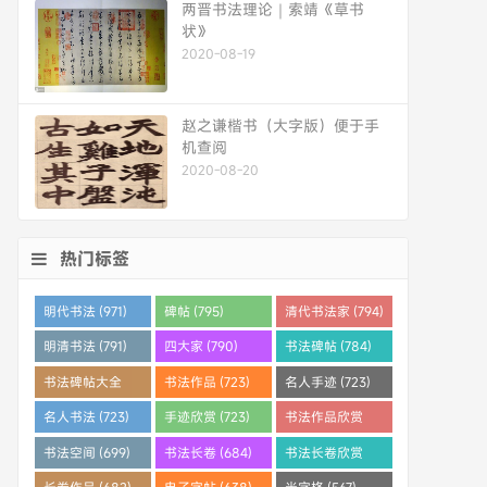
两晋书法理论｜索靖《草书
状》
2020-08-19
赵之谦楷书（大字版）便于手
机查阅
2020-08-20
热门标签
明代书法 (971)
碑帖 (795)
清代书法家 (794)
明清书法 (791)
四大家 (790)
书法碑帖 (784)
书法碑帖大全
书法作品 (723)
名人手迹 (723)
(784)
名人书法 (723)
手迹欣赏 (723)
书法作品欣赏
(710)
书法空间 (699)
书法长卷 (684)
书法长卷欣赏
(682)