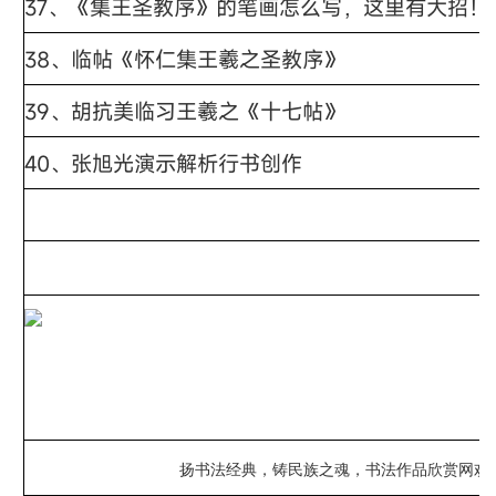
37、《集王圣教序》的笔画怎么写，这里有大招！
38、
临帖《怀仁集王羲之圣教序》
39、
胡抗美临习王羲之《十七帖》
40、
张旭光演示解析行书创作
扬书法经典，铸民族之魂，书法作品欣赏网欢迎