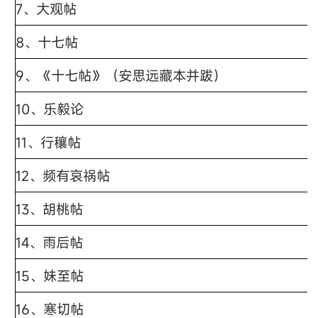
7、
大观帖
8、
十七帖
9、
《十七帖》（安思远藏本并跋）
10、
乐毅论
11、
行穰帖
12、
频有哀祸帖
13、
胡桃帖
14、
雨后帖
15、
妹至帖
16、
寒切帖