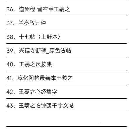
36、
道徳经.晋右軍王羲之
37、
兰亭叙五种
38、
十七帖〈上野本〉
39、
兴福寺断碑_原色法帖
40、
王羲之尺牍集
41、
淳化阁帖最善本王羲之
42、
王羲之心经集字
43、
王羲之临钟繇千字文帖