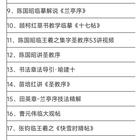
9、
陈国昭临摹解说《兰亭序》
10、
顾柯红草书教学临摹《十七帖》
11、
陈国昭临王羲之集字圣教序53讲视频
12、
陈国昭讲圣教序
13、书法章法导引·喻建十
14、
苗培红讲《圣教序》
15、田英章-兰亭序技法精解
16、
曹元伟临大观帖
17、
张钧临王羲之《快雪时晴帖》