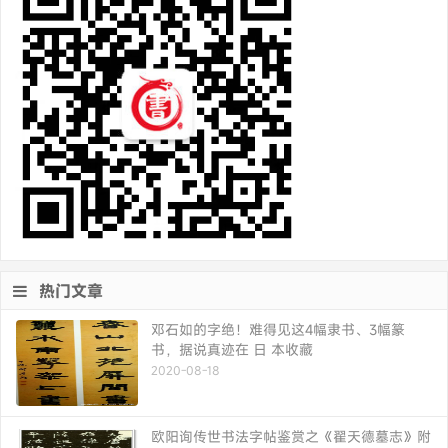
热门文章
邓石如的字绝！难得见这4幅隶书、3幅篆
书，据说真迹在 日 本收藏
2020-08-18
欧阳询传世书法字帖鉴赏之《翟天德墓志》附