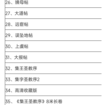
26、
姨母帖
27、
大道帖
28、
远宦帖
29、
误坠地帖
30、
上虞帖
31、
大报帖
32、
集王圣教序
33、
集字圣教序2
34、
高清收藏版
35、
《集王圣教序》8米长卷