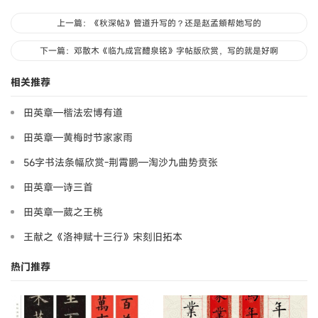
上一篇：《秋深帖》管道升写的？还是赵孟頫帮她写的
下一篇：邓散木《临九成宫醴泉铭》字帖版欣赏，写的就是好啊
相关推荐
田英章—楷法宏博有道
田英章—黄梅时节家家雨
56字书法条幅欣赏-荆霄鹏—淘沙九曲势贲张
田英章—诗三首
田英章—葳之王桃
王献之《洛神赋十三行》宋刻旧拓本
热门推荐