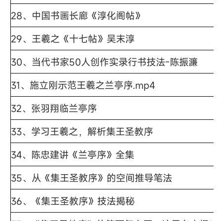
28、中国书画长廊《淳化阁帖》
29、
王羲之《十七帖》吴末淳
30、
当代书家50人创作实录行书技法-陈振濂
31、
施立刚示范王羲之兰亭序.mp4
32、
张羽翔临兰亭序
33、
学习王羲之，解析集王圣教序
34、
陈忠建讲《兰亭序》全集
35、
从《集王圣教序》的空间推导笔法
36、
《集王圣教序》技法揭秘