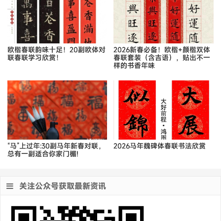
欧楷春联韵味十足！20副欧体对
2026新春必备！欧楷+颜楷双体
联春联学习欣赏！
春联套装（含吉语），贴出不一
样的书香年味
“马”上过年:30副马年新春对联，
2026马年魏碑体春联书法欣赏
总有一副适合你家门楣!
关注公众号获取最新资讯