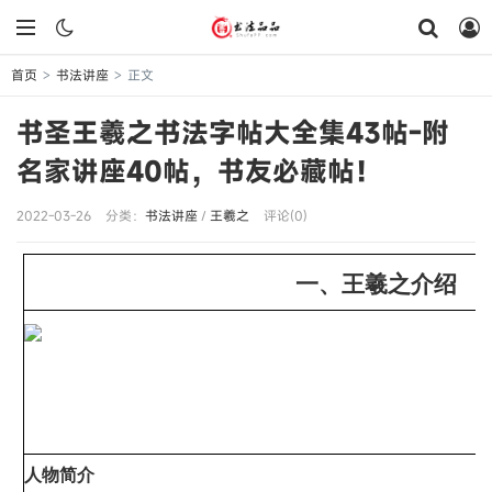
首页
书法讲座
正文
>
>
书圣王羲之书法字帖大全集43帖-附
名家讲座40帖，书友必藏帖！
2022-03-26
分类：
书法讲座
/
王羲之
评论(0)
一、王羲之介绍
人物简介