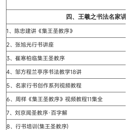
四、王羲之书法名家讲
1、
陈忠建讲《集王圣教序》
2、
张旭光行书讲座
3、
崔寒柏临集王圣教序
4、
邹方程兰亭序书法教学18讲
5、
名家行书创作系列视频教程
6、
周样《集王圣教序》视频教程11集全
7、
刘京闻圣教序·百字解
8、
行书培训(集王圣教序)