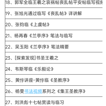
18、
郭军全临王羲之哀祸帖丧乱帖平安帖临写视频
19、
张旭光通过临写《丧乱帖》详讲解
20、张钧临《上虞帖》
21、
杨再春《兰亭序》笔法与临写
22、吴玉阳《兰亭序》笔法精要
23、
[探索发现]书圣王羲之
24、
韦斯琴临《乐毅论》
25、
黄惇讲座-黄惇临《圣教序》
26、杨雯
书法视频
系列之《集王圣教序》
27、
刘洪彪十七帖赏读与临习