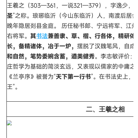
王羲之（303—361，一说321—379），字逸少，
圣
”之称。
琅琊临沂
（今
山东临沂
）人，南渡后居
会
晚年隐居剡县
金庭
。
历任秘书郞、宁远将军、江州
右将军
。
其
书法
兼善隶、草、楷、行各体，精研体
长，备精诸体，冶于一炉，
摆脱了汉魏笔风，自成
和自然，笔势委婉含蓄，遒美健秀
。
李志敏
评价：
庄哲学为基础的简淡玄远，又表现以儒家的中庸之
《
兰亭序
》被誉为“
天下第一行书
”。在书法史上，
王
”。
二、王羲之相