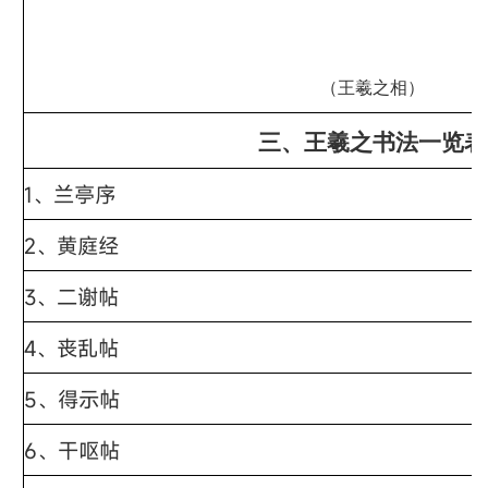
（王羲之相）
三、王羲之书法一览表
1、
兰亭序
2、
黄庭经
3、
二谢帖
4、
丧乱帖
5、
得示帖
6、
干呕帖