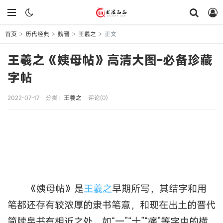
首页
历代经典
魏晋
王羲之
正文
>
>
>
>
王羲之《姨母帖》高清大图-必备珍藏
字帖
2022-07-17
分类：
王羲之
评论(0)
《姨母帖》是
王羲之
早期所写，其结字和用
笔都还存有较浓厚的隶书笔意，和现在出土的晋代
简牍帛书有相近之处。如“一”“十”“痛”等字中的横