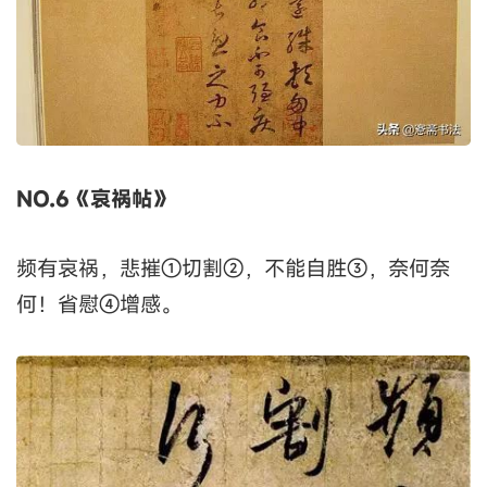
NO.6《哀祸帖》
频有哀祸，悲摧①切割②，不能自胜③，奈何奈
何！省慰④增感。