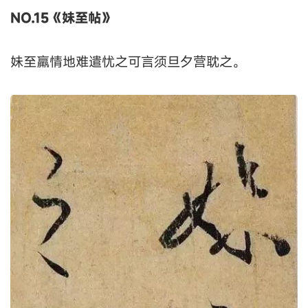
NO.15《妹至帖》
妹至羸情地难遣忧之可言须旦夕营耽之。