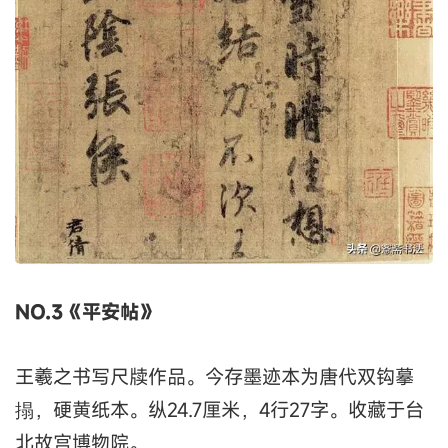
NO.3《平安帖》
王羲之书写尺牍作品。今存墨迹本为唐代双钩摹
搨，硬黄纸本。纵24.7厘米，4行27字。收藏于台
北故宫博物院。