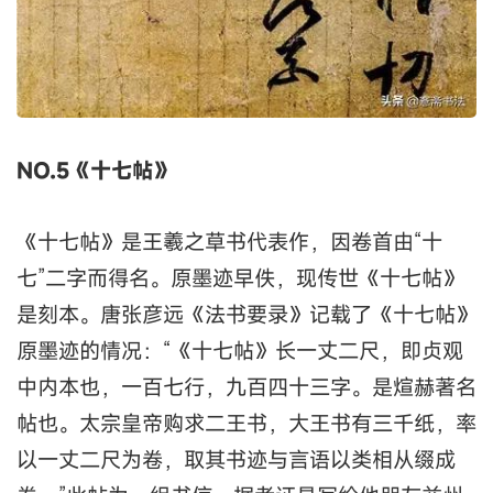
NO.5《十七帖》
《十七帖》是王羲之草书代表作，因卷首由“十
七”二字而得名。原墨迹早佚，现传世《十七帖》
是刻本。唐张彦远《法书要录》记载了《十七帖》
原墨迹的情况：“《十七帖》长一丈二尺，即贞观
中内本也，一百七行，九百四十三字。是煊赫著名
帖也。太宗皇帝购求二王书，大王书有三千纸，率
以一丈二尺为卷，取其书迹与言语以类相从缀成