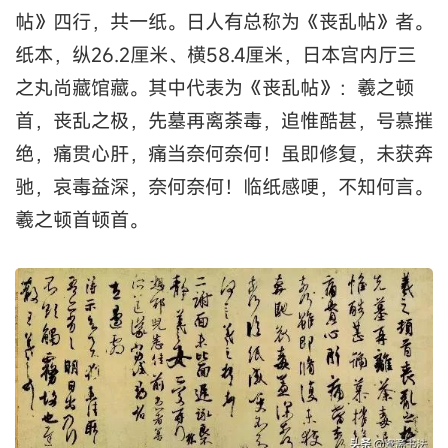
帖》四行，共一纸。日人有总称为《丧乱帖》者。
纸本，纵26.2厘米、横58.4厘米，日本宫内厅三
之丸尚藏馆藏。其中代表为《丧乱帖》：羲之顿
首，丧乱之极，先墓再离荼毒，追惟酷甚，号慕摧
绝，痛贯心肝，痛当奈何奈何！虽即修复，未获奔
驰，哀毒益深，奈何奈何！临纸感哽，不知何言。
羲之顿首顿首。