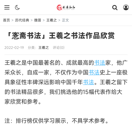
首页
历代经典
魏晋
王羲之
正文
>
>
>
>
「愙斋书法」王羲之书法作品欣赏
2022-02-19
分类：
王羲之
评论(0)
王羲之是中国最著名的、成就最高的
书法
家，他广
采众长，自成一家，不仅作为中国
书法
史上一座极
具象征性丰碑深远影响中国千年
书法
。王羲之留下
的书法精品很多，我们挑选他的15幅代表作给大
家欣赏和参考。
注：排行榜仅供学习展示，不具学术参考。