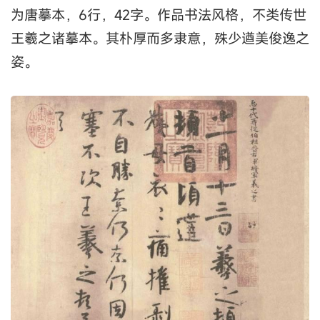
为唐摹本，6行，42字。作品书法风格，不类传世
王羲之诸摹本。其朴厚而多隶意，殊少遒美俊逸之
姿。