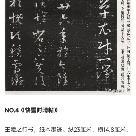
NO.4《快雪时晴帖》
王羲之行书，纸本墨迹。纵23厘米，横14.8厘米，