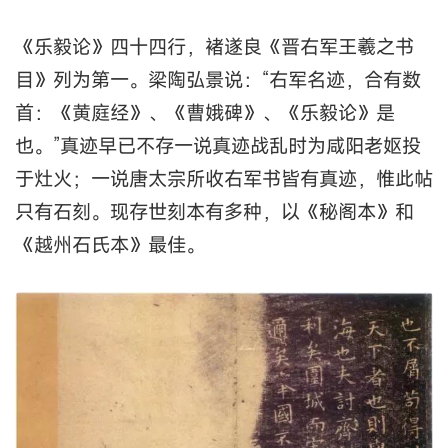
《乐毅论》四十四行，褚遂良《晋右军王羲之书
目》列为第一。梁陶弘景说：“右军名迹，合有数
首：《黄庭经》、《曹娥碑》、《乐毅论》是
也。”真迹早已不存一说真迹战乱时为咸阳老妪投
于灶火；一说唐太宗所收右军书皆有真迹，惟此帖
只有石刻。现存世刻本有多种，以《秘阁本》和
《越州石氏本》最佳。