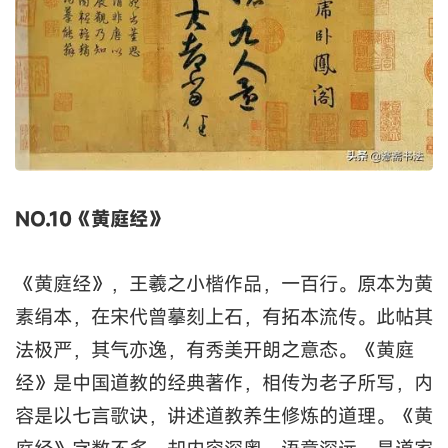
NO.10《黄庭经》
《黄庭经》，王羲之小楷作品，一百行。原本为黄
素绢本，在宋代曾摹刻上石，有拓本流传。此帖其
法极严，其气亦逸，有秀美开朗之意态。《黄庭
经》是中国道教的经典著作，相传为老子所写，内
容是以七言歌诀，讲述道教养生修炼的道理。《黄