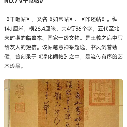
NO.7《干呕帖》
《干呕帖》，又名《如常帖》、《昨还帖》。纵
14.1厘米，横26.4厘米，共4行36个字，五代至北
宋时期的临摹本。国家一级文物。是王羲之病中写
给友人的短信。该帖笔意神采超逸，书风沉着劲
健，曾刻录于《淳化阁帖》之中，是流传有序的艺
术珍品。