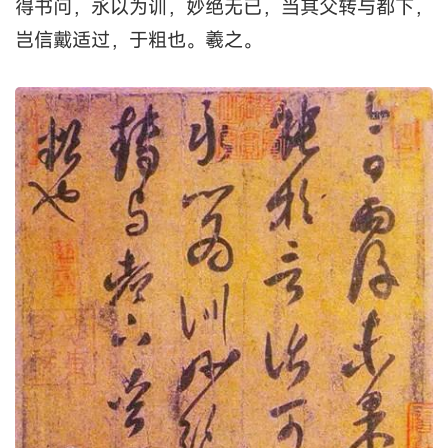
得书问，永以为训，妙绝无已，当其父转与都下，
岂信戴适过，于粗也。羲之。