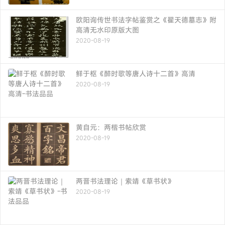
欧阳询传世书法字帖鉴赏之《翟天德墓志》附
高清无水印原版大图
2020-08-19
鲜于枢《醉时歌等唐人诗十二首》高清
2020-08-19
黄自元：两楷书帖欣赏
2020-08-19
两晋书法理论｜索靖《草书状》
2020-08-19