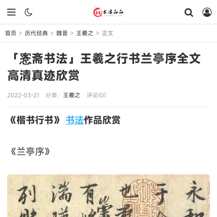
首页
历代经典
魏晋
王羲之
正文
>
>
>
>
「愙斋书法」王羲之行书兰亭序全文
高清真迹欣赏
2022-03-21
分类：
王羲之
评论(0)
《楷书行书》
书法
作品欣赏
《兰亭序》