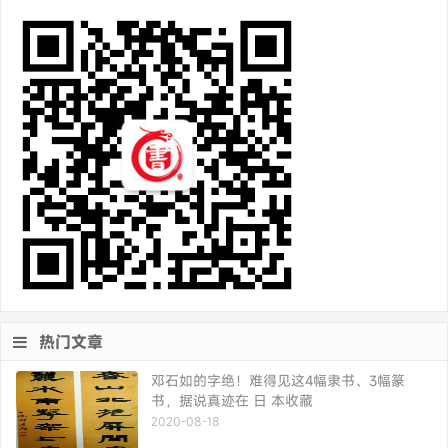
热门文章
邓石如的字绝！难得见这4幅隶书、3幅篆
书，据说真迹在 日 本收藏
2020-08-18