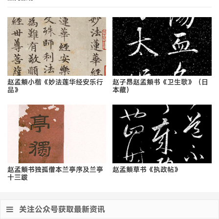
赵孟頫小楷《妙法莲华经安乐行
赵子昂赵孟頫书《卫生歌》（日
品》
本藏）
赵孟頫书独孤僧本兰亭序及兰亭
赵孟頫草书《执政帖》
十三跋
关注公众号获取最新资讯