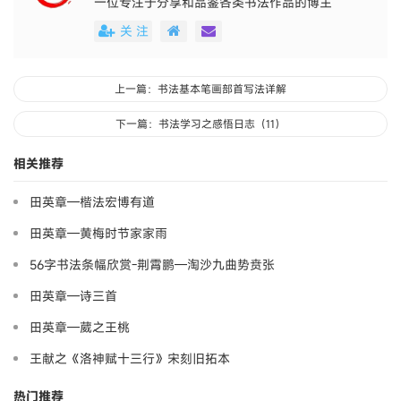
一位专注于分享和品鉴各类书法作品的博主
关 注
上一篇：书法基本笔画部首写法详解
下一篇：书法学习之感悟日志（11）
相关推荐
田英章—楷法宏博有道
田英章—黄梅时节家家雨
56字书法条幅欣赏-荆霄鹏—淘沙九曲势贲张
田英章—诗三首
田英章—葳之王桃
王献之《洛神赋十三行》宋刻旧拓本
热门推荐