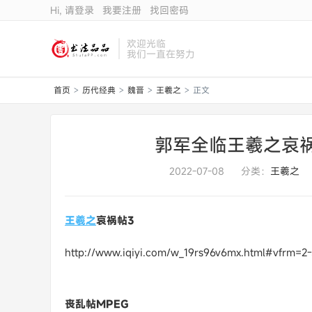
Hi, 请登录
我要注册
找回密码
欢迎光临
我们一直在努力
首页
历代经典
魏晋
王羲之
正文
>
>
>
>
郭军全临王羲之哀
2022-07-08
分类：
王羲之
王羲之
哀祸帖3
http://www.iqiyi.com/w_19rs96v6mx.html#vfrm=2-
丧乱帖MPEG