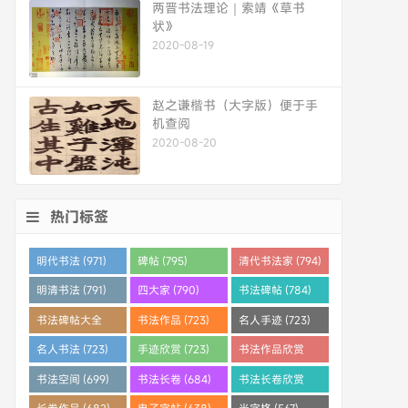
两晋书法理论｜索靖《草书
状》
2020-08-19
赵之谦楷书（大字版）便于手
机查阅
2020-08-20
热门标签
明代书法 (971)
碑帖 (795)
清代书法家 (794)
明清书法 (791)
四大家 (790)
书法碑帖 (784)
书法碑帖大全
书法作品 (723)
名人手迹 (723)
(784)
名人书法 (723)
手迹欣赏 (723)
书法作品欣赏
(710)
书法空间 (699)
书法长卷 (684)
书法长卷欣赏
(682)