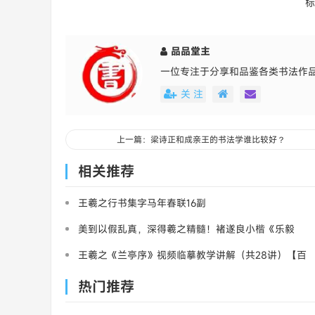
标
品品堂主
一位专注于分享和品鉴各类书法作
关 注
上一篇：梁诗正和成亲王的书法学谁比较好？
相关推荐
王羲之行书集字马年春联16副
美到以假乱真，深得羲之精髓！褚遂良小楷《乐毅
论》欣赏
王羲之《兰亭序》视频临摹教学讲解（共28讲）【百
度盘】
热门推荐