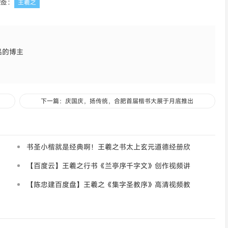
签：
王羲之
品的博主
下一篇：庆国庆，扬传统，合肥首届楷书大展于月底推出
书圣小楷就是经典啊！王羲之书太上玄元道德经册欣
赏
【百度云】王羲之行书《兰亭序千字文》创作视频讲
解（共75讲）
【陈忠建百度盘】王羲之《集字圣教序》高清视频教
程（共142讲）【5.42G】