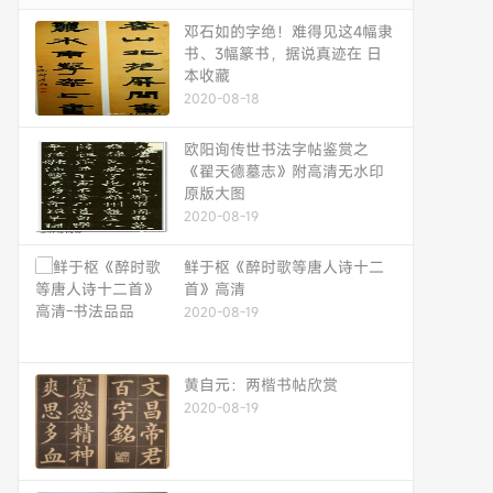
邓石如的字绝！难得见这4幅隶
书、3幅篆书，据说真迹在 日
本收藏
2020-08-18
欧阳询传世书法字帖鉴赏之
《翟天德墓志》附高清无水印
原版大图
2020-08-19
鲜于枢《醉时歌等唐人诗十二
首》高清
2020-08-19
黄自元：两楷书帖欣赏
2020-08-19