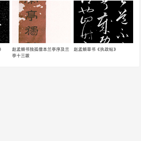
》
赵孟頫书独孤僧本兰亭序及兰
赵孟頫草书《执政帖》
亭十三跋