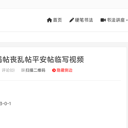
首页
硬笔书法
书法讲座
祸帖丧乱帖平安帖临写视频
评论(0)
扫描二维码
隐藏侧边
3-0-1