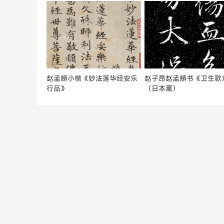
赵孟頫小楷《妙法莲华经安乐
赵子昂赵孟頫书《卫生歌
行品》
（日本藏）