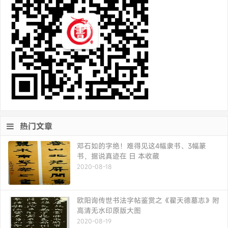
热门文章
邓石如的字绝！难得见这4幅隶书、3幅篆
书，据说真迹在 日 本收藏
2020-08-18
欧阳询传世书法字帖鉴赏之《翟天德墓志》附
高清无水印原版大图
2020-08-19