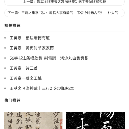
上一篇：郭军全临王羲之哀祸帖丧乱帖平安帖临写视频
下一篇：王羲之集字书法：每临大事有静气，不信今时无古贤！古朴大气！
相关推荐
田英章—楷法宏博有道
田英章—黄梅时节家家雨
56字书法条幅欣赏-荆霄鹏—淘沙九曲势贲张
田英章—诗三首
田英章—葳之王桃
王献之《洛神赋十三行》宋刻旧拓本
热门推荐