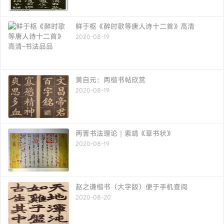
鲜于枢《醉时歌等唐人诗十二首》高清
2020-08-19
黄自元：两楷书帖欣赏
2020-08-19
两晋书法理论｜索靖《草书状》
2020-08-19
赵之谦楷书（大字版）便于手机查阅
2020-08-20