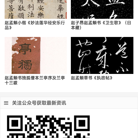
赵孟頫小楷《妙法莲华经安乐行
赵子昂赵孟頫书《卫生歌》（日
品》
本藏）
赵孟頫书独孤僧本兰亭序及兰亭
赵孟頫草书《执政帖》
十三跋
关注公众号获取最新资讯