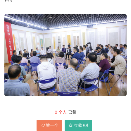
0
个人
已赞
赞一个
收藏 (
0
)