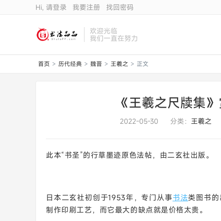
Hi, 请登录
我要注册
找回密码
欢迎光临
我们一直在努力
首页
历代经典
魏晋
王羲之
正文
>
>
>
>
《王羲之尺牍集》
2022-05-30
分类：
王羲之
此本“书圣”的行草墨迹原色法帖，由二玄社出版。
日本二玄社初创于1953年，专门从事
书法
类图书的
制作印刷工艺，而它最大的缺点就是价格太贵。