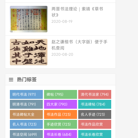
两晋书法理论｜索靖《草书
状》
2020-08-19
赵之谦楷书（大字版）便于手
机查阅
2020-08-20
热门标签
明代书法 (971)
碑帖 (795)
清代书法家 (794)
明清书法 (791)
四大家 (790)
书法碑帖 (784)
书法碑帖大全
书法作品 (723)
名人手迹 (723)
(784)
名人书法 (723)
手迹欣赏 (723)
书法作品欣赏
(710)
书法空间 (699)
书法长卷 (684)
书法长卷欣赏