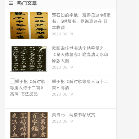
热门文章
邓石如的字绝！难得见这4幅隶
书、3幅篆书，据说真迹在 日
本收藏
2020-08-18
欧阳询传世书法字帖鉴赏之
《翟天德墓志》附高清无水印
原版大图
2020-08-19
鲜于枢《醉时歌等唐人诗十二
首》高清
2020-08-19
黄自元：两楷书帖欣赏
2020-08-19