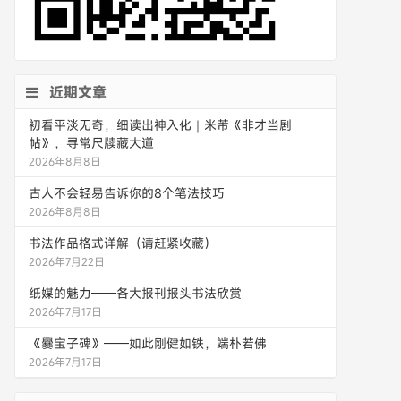
近期文章
初看平淡无奇，细读出神入化｜米芾《非才当剧
帖》，寻常尺牍藏大道
2026年8月8日
古人不会轻易告诉你的8个笔法技巧
2026年8月8日
书法作品格式详解（请赶紧收藏）
2026年7月22日
纸媒的魅力——各大报刊报头书法欣赏
2026年7月17日
《爨宝子碑》——如此刚健如铁，端朴若佛
2026年7月17日