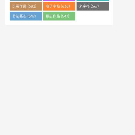
(682)
长卷作品 (682)
电子字帖 (638)
米字格 (567)
书法墓志 (547)
墓志作品 (547)