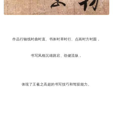
作品行轴线时曲时直、书体时草时行、点画时方时圆，
书写风格沉雄跳宕、劲健流纵，
体现了王羲之高超的书写技巧和驾驭能力。