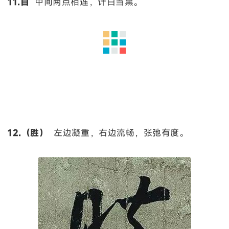
11.自
中间两点相连，计白当黑。
12.（胜）
左边凝重，右边流畅，张弛有度。