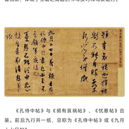
《孔侍中帖》与《频有哀祸帖》、《忧悬帖》合
装。前后九行共一纸，总称为《孔侍中帖》或《九月