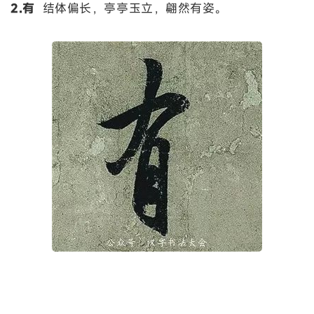
2.有
结体偏长，亭亭玉立，翩然有姿。