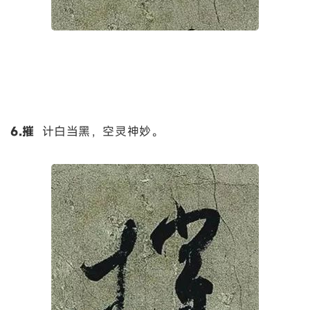
6.摧
计白当黑，空灵神妙。