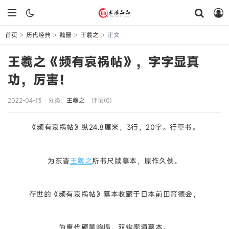
首页
历代经典
魏晋
王羲之
正文
>
>
>
>
王羲之《频有哀祸帖》，字字显真
功，厉害！
2022-04-13
分类：
王羲之
评论(0)
《频有哀祸帖》纵24.8厘米，3行，20字。
行草书。
为东晋
王羲之
所书尺牍摹本，原作久佚。
存世的《频有哀祸帖》摹本收藏于日本前田育德会，
为唐代硬黄响搨、双钩廓填摹本。