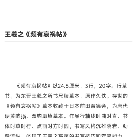
王羲之《频有哀祸帖》
《频有哀祸帖》纵24.8厘米，3行，20字。行草
书。为东晋王羲之所书尺牍摹本，原作久佚。存世的
《频有哀祸帖》摹本收藏于日本前田育德会，为唐代
硬黄响搨、双钩廓填摹本。作品行轴线时曲时直、书
体时草时行、点画时方时圆，书写风格沉雄跳宕、劲
健流纵，体现了王羲之高超的书写技巧和驾驭能力。