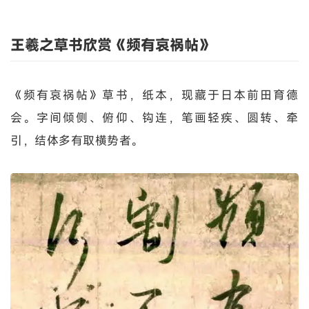
王羲之草书欣赏《频有哀祸帖》
《频有哀祸帖》草书，纸本，现藏于日本前田育德
会。字间倾侧、俯仰、钩连，笔画轻疾、圆转、牵
引，结体多有取横势者。