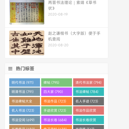
两晋书法理论｜索靖《草书
状》
2020-08-19
赵之谦楷书（大字版）便于手
机查阅
2020-08-20
热门标签
明代书法 (971)
碑帖 (795)
清代书法家 (794)
明清书法 (791)
四大家 (790)
书法碑帖 (784)
书法碑帖大全
书法作品 (723)
名人手迹 (723)
(784)
名人书法 (723)
手迹欣赏 (723)
书法作品欣赏
(710)
书法空间 (699)
书法长卷 (684)
书法长卷欣赏
(682)