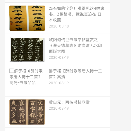
邓石如的字绝！难得见这4幅隶
书、3幅篆书，据说真迹在 日
本收藏
2020-08-18
欧阳询传世书法字帖鉴赏之
《翟天德墓志》附高清无水印
原版大图
2020-08-19
鲜于枢《醉时歌等唐人诗十二
首》高清
2020-08-19
黄自元：两楷书帖欣赏
2020-08-19