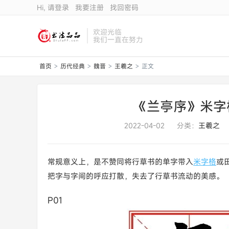
Hi, 请登录
我要注册
找回密码
欢迎光临
我们一直在努力
首页
历代经典
魏晋
王羲之
正文
>
>
>
>
《兰亭序》米字
2022-04-02
分类：
王羲之
常规意义上，是不赞同将行草书的单字带入
米字格
或
把字与字间的呼应打散，失去了行草书流动的美感。
P01