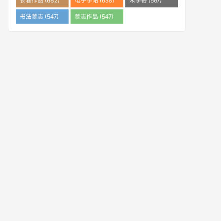
长卷作品 (682)
电子字帖 (638)
米字格 (567)
书法墓志 (547)
墓志作品 (547)