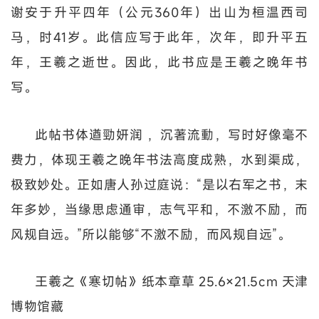
谢安于升平四年（公元360年）出山为桓温西司
马，时41岁。此信应写于此年，次年，即升平五
年，王羲之逝世。因此，此书应是王羲之晚年书
写。
此帖书体遒勁妍润 ，沉著流動，写时好像毫不
费力，体现王羲之晚年书法高度成熟，水到渠成，
极致妙处。正如唐人孙过庭说：“是以右军之书，末
年多妙，当缘思虑通审，志气平和，不激不励，而
风规自远。”所以能够“不激不励，而风规自远”。
王羲之《寒切帖》纸本章草 25.6×21.5cm 天津
博物馆藏