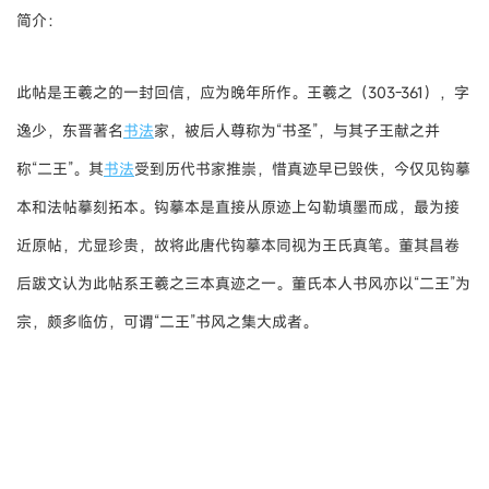
简介：
此帖是王羲之的一封回信，应为晚年所作。王羲之（303-361），字
逸少，东晋著名
书法
家，被后人尊称为“书圣”，与其子王献之并
称“二王”。其
书法
受到历代书家推崇，惜真迹早已毁佚，今仅见钩摹
本和法帖摹刻拓本。钩摹本是直接从原迹上勾勒填墨而成，最为接
近原帖，尤显珍贵，故将此唐代钩摹本同视为王氏真笔。董其昌卷
后跋文认为此帖系王羲之三本真迹之一。董氏本人书风亦以“二王”为
宗，颇多临仿，可谓“二王”书风之集大成者。