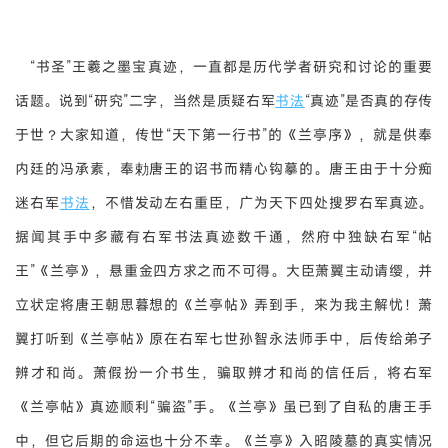
“书圣”王羲之墨宝真迹，一直都是历代学者研究和讨论的重要
话题。说到“研究”二字，当然是质疑右军
书法
“真迹”是否真的存传
于世？大家知道，传世“天下第一行书”的《兰亭序》，就是供奉
内廷的冯承素，奉勅唐王的诏书而精心钩摹的。唐王由于十分痴
迷右军
书法
，不惜发动左右重臣，广为天下四处搜罗右军真迹。
据闻其手中多藏有右军书法真迹数千通，然府中独缺右军“帖
王”《兰亭》，悬重金四方求之而不可得。大臣萧翼主动请缨，并
立状定将唐王朝思暮想的《兰亭帖》弄到手，来为我主解忧！萧
翼打听到《兰亭帖》原在右军七世孙智永法师手中，后传给弟子
辨才和尚。萧假扮一介书生，骗取辨才和尚的信任后，将右军
《兰亭帖》真迹顺利“骗盗”手。《兰亭》虽已到了自私的唐王手
中，但它后期的命运也十分不幸。《兰亭》入昭陵墓的真实情况