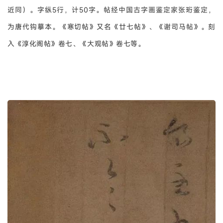
近同）。字纵5行，计50字。帖经中国古字画鉴定家张珩鉴定，
为唐代钩摹本。《寒切帖》又名《廿七帖》、《谢司马帖》。刻
入《淳化阁帖》卷七、《大观帖》卷七等。