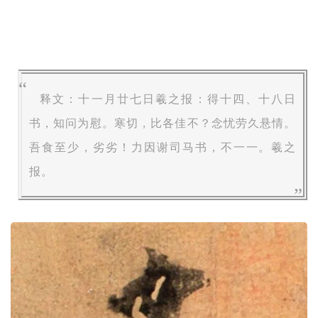
释文：
十一月廿七日羲之报：得十四、十八日
书，知问为慰。寒切，比各佳不？念忧劳久悬情。
吾食至少，劣劣！力因谢司马书，不一一。羲之
报。