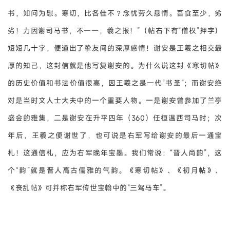
书，知问为慰。寒切，比各佳不？念忧劳久悬情。吾食至少，劣
劣！力因谢司马书，不一一，羲之报！”（帖右下有“僧权”押字）
短短几十字，便道出了挚友间的深厚感情！谢安是王羲之相交最
厚的知己，这封信就是他写复谢安的。为什么说这封《寒切帖》
的历史价值和书法价值很高，因王羲之是一代“书圣”；而谢安绝
对是当时文人士大夫中的一个重要人物。一是谢安曾参加了兰亭
盛会的雅集，二是谢安在升平四年（360）任桓温西司马时；次
年后，王羲之便谢世了，也可说是右军写给谢安的最后一通宝
札！这通信札，应为右军晚年宝墨。我们常说：“晋人尚韵”，这
个“韵”就是晋人高古儒雅的气韵。《寒切帖》、《初月帖》、
《丧乱帖》可并称右军传世宝翰中的“三驾马车”。