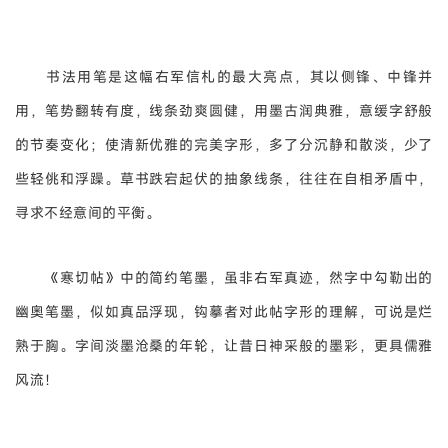
书法用笔是这幅右军信札的最大亮点，其以侧锋、中锋并
用，笔势翻转有度，线条劲爽圆健，用墨古润典雅，意缓字舒般
的节奏变化；使清新优雅的完美字形，多了分沉静和散淡，少了
些轻佻和浮躁。草书跌宕起伏的抽象线条，往往在自相矛盾中，
寻求不经意间的平衡。
《寒切帖》中的简约笔墨，虽非右军真迹，然字中勾勒出的
幽奥笔墨，似如真品浮现，钩摹者对此帖字形的理解，可说是烂
熟于胸。字间淡墨沧桑的年轮，让昔日神采般的墨彩，更具儒雅
风流！