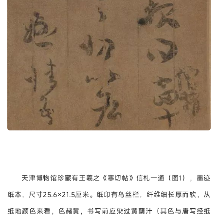
天津博物馆珍藏有王羲之《寒切帖》信札一通（图1），墨迹
纸本，尺寸25.6×21.5厘米。纸印有乌丝栏，纤维细长厚而软，从
纸地颜色来看，色赭黄，书写前应染过黄蘖汁（其色与唐写经纸