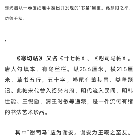
刘光启从一卷废纸堆中翻出并发现的“书圣”墨宝。此慧眼之举，
功德千秋。
,
《寒切帖》
又名《廿七帖》、《谢司马帖》。
唐人勾填本，有乌丝栏。纵25.6厘米，横21.5厘
米，草书五行，五十字。卷尾有董其昌、娄坚题
记。此帖宋代曾入绍兴内府，明代流入民间，明韩
世能、王锡爵，清王时敏等递藏，是一件流传有绪
的书法艺术珍品。
其中“谢司马”应为谢安。谢安为王羲之至友。