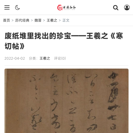
首页
历代经典
魏晋
王羲之
正文
>
>
>
>
废纸堆里找出的珍宝——王羲之《寒
切帖》
2022-04-02
分类：
王羲之
评论(0)