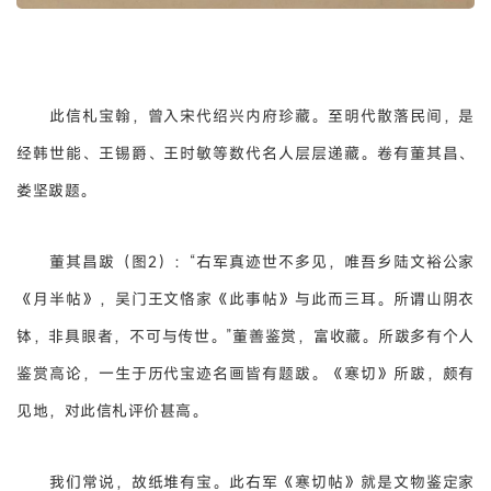
此信札宝翰，曾入宋代绍兴内府珍藏。至明代散落民间，是
经韩世能、王锡爵、王时敏等数代名人层层递藏。卷有董其昌、
娄坚跋题。
董其昌跋（图2）：“右军真迹世不多见，唯吾乡陆文裕公家
《月半帖》，吴门王文恪家《此事帖》与此而三耳。所谓山阴衣
钵，非具眼者，不可与传世。”董善鉴赏，富收藏。所跋多有个人
鉴赏高论，一生于历代宝迹名画皆有题跋。《寒切》所跋，颇有
见地，对此信札评价甚高。
我们常说，故纸堆有宝。此右军《寒切帖》就是文物鉴定家