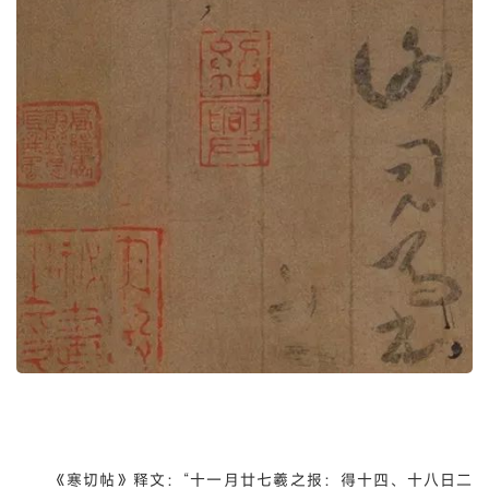
《寒切帖》释文：“十一月廿七羲之报：得十四、十八日二