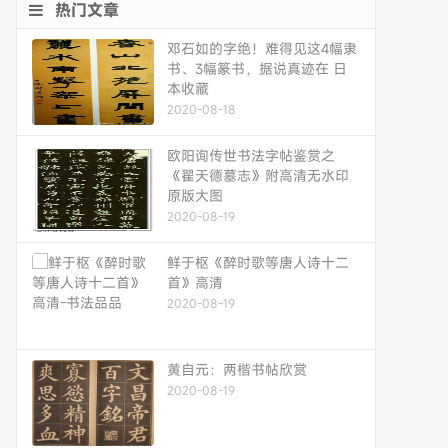
热门文章
邓石如的字绝！难得见这4幅隶
书、3幅篆书，据说真迹在 日
本收藏
2020-08-18
欧阳询传世书法字帖鉴赏之
《翟天德墓志》附高清无水印
原版大图
2020-08-19
鲜于枢《醉时歌等唐人诗十二
首》高清
2020-08-19
黄自元：两楷书帖欣赏
2020-08-19