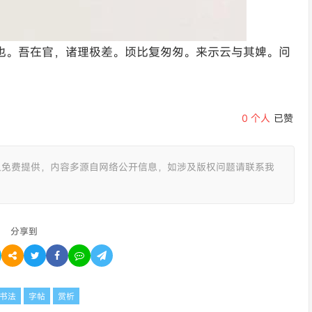
也。吾在官，诸理极差。顷比复匆匆。来示云与其婢。问
0
个人
已赞
且免费提供，内容多源自网络公开信息，如涉及版权问题请联系我
分享到
书法
字帖
赏析