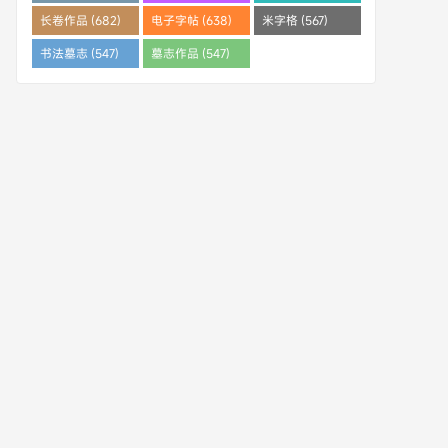
(682)
长卷作品 (682)
电子字帖 (638)
米字格 (567)
书法墓志 (547)
墓志作品 (547)