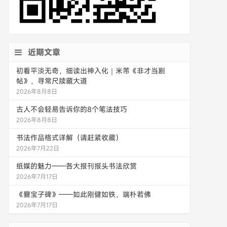
近期文章
初看平淡无奇，细读出神入化｜米芾《非才当剧
帖》，寻常尺牍藏大道
2026年8月8日
古人不会轻易告诉你的8个笔法技巧
2026年8月8日
书法作品格式详解（请赶紧收藏）
2026年7月22日
纸媒的魅力——各大报刊报头书法欣赏
2026年7月17日
《爨宝子碑》——如此刚健如铁，端朴若佛
2026年7月17日