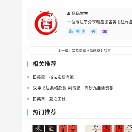
品品堂主
一位专注于分享和品鉴各类书法作
关 注
上一篇：皇象章草《急就章》欣赏
相关推荐
田英章—楷法宏博有道
56字书法条幅欣赏-荆霄鹏—淘沙九曲势贲张
田英章—葳之王桃
热门推荐