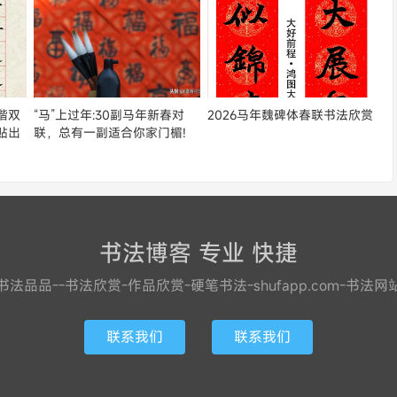
楷双
“马”上过年:30副马年新春对
2026马年魏碑体春联书法欣赏
贴出
联，总有一副适合你家门楣!
书法博客 专业 快捷
书法品品--书法欣赏-作品欣赏-硬笔书法-shufapp.com-书法网
联系我们
联系我们