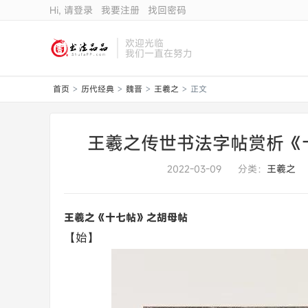
Hi, 请登录
我要注册
找回密码
欢迎光临
我们一直在努力
首页
历代经典
魏晋
王羲之
正文
>
>
>
>
王羲之传世书法字帖赏析《
2022-03-09
分类：
王羲之
王羲之《十七帖》之胡母帖
【始】