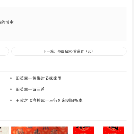
品的博主
下一篇：书画名家-管道昇（元）
田英章—黄梅时节家家雨
田英章—诗三首
王献之《洛神赋十三行》宋刻旧拓本