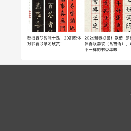
欧楷春联韵味十足！20副欧体
2026新春必备！欧楷+颜
对联春联学习欣赏！
体春联套装（含吉语），
不一样的书香年味