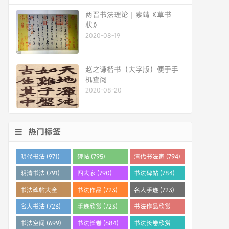
两晋书法理论｜索靖《草书
状》
2020-08-19
赵之谦楷书（大字版）便于手
机查阅
2020-08-20
热门标签
明代书法 (971)
碑帖 (795)
清代书法家 (794)
明清书法 (791)
四大家 (790)
书法碑帖 (784)
书法碑帖大全
书法作品 (723)
名人手迹 (723)
(784)
名人书法 (723)
手迹欣赏 (723)
书法作品欣赏
(710)
书法空间 (699)
书法长卷 (684)
书法长卷欣赏