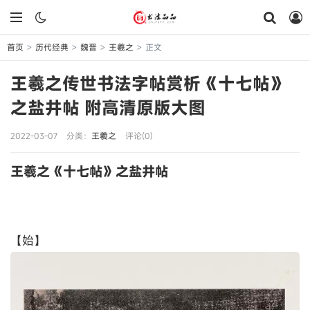
首页
历代经典
魏晋
王羲之
正文
>
>
>
>
王羲之传世书法字帖赏析《十七帖》
之盐井帖 附高清原版大图
2022-03-07
分类：
王羲之
评论(0)
王羲之《十七帖》之盐井帖
【始】