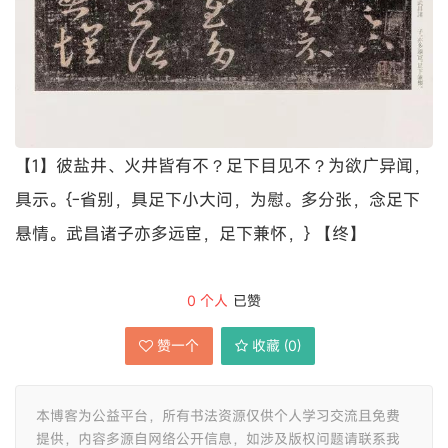
【1】彼盐井、火井皆有不？足下目见不？为欲广异闻，
具示。{-省别，具足下小大问，为慰。多分张，念足下
悬情。武昌诸子亦多远宦，足下兼怀，} 【终】
0
个人
已赞
赞一个
收藏 (
0
)
本博客为公益平台，所有书法资源仅供个人学习交流且免费
提供，内容多源自网络公开信息，如涉及版权问题请联系我