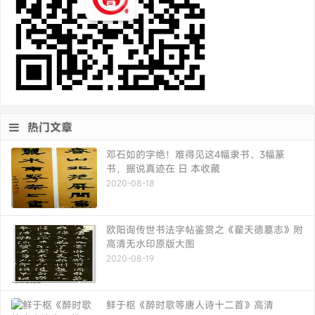
热门文章
邓石如的字绝！难得见这4幅隶书、3幅篆
书，据说真迹在 日 本收藏
2020-08-18
欧阳询传世书法字帖鉴赏之《翟天德墓志》附
高清无水印原版大图
2020-08-19
鲜于枢《醉时歌等唐人诗十二首》高清