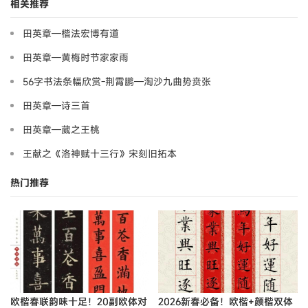
相关推荐
田英章—楷法宏博有道
田英章—黄梅时节家家雨
56字书法条幅欣赏-荆霄鹏—淘沙九曲势贲张
田英章—诗三首
田英章—葳之王桃
王献之《洛神赋十三行》宋刻旧拓本
热门推荐
欧楷春联韵味十足！20副欧体对
2026新春必备！欧楷+颜楷双体