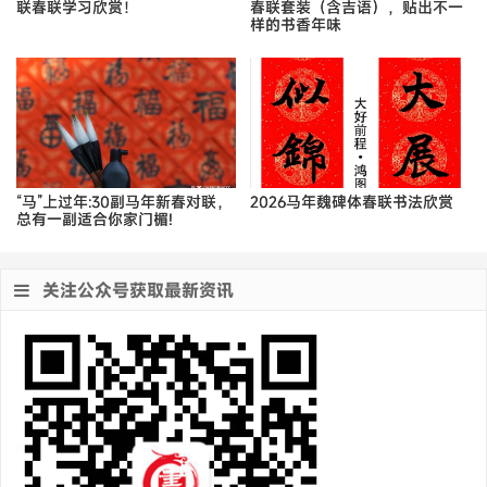
联春联学习欣赏！
春联套装（含吉语），贴出不一
样的书香年味
“马”上过年:30副马年新春对联，
2026马年魏碑体春联书法欣赏
总有一副适合你家门楣!
关注公众号获取最新资讯