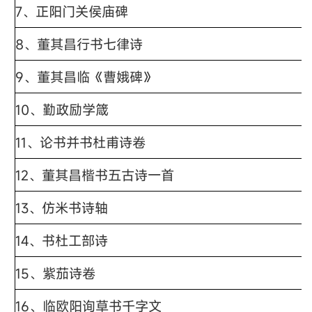
7、正阳门关侯庙碑
8、董其昌行书七律诗
9、董其昌临《曹娥碑》
10、勤政励学箴
11、论书并书杜甫诗卷
12、董其昌楷书五古诗一首
13、仿米书诗轴
14、书杜工部诗
15、紫茄诗卷
16、临欧阳询草书千字文