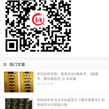
热门文章
邓石如的字绝！难得见这4幅隶书、3幅篆
书，据说真迹在 日 本收藏
2020-08-18
欧阳询传世书法字帖鉴赏之《翟天德墓志》附
高清无水印原版大图