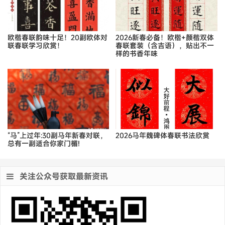
欧楷春联韵味十足！20副欧体对
2026新春必备！欧楷+颜楷双体
联春联学习欣赏！
春联套装（含吉语），贴出不一
样的书香年味
“马”上过年:30副马年新春对联，
2026马年魏碑体春联书法欣赏
总有一副适合你家门楣!
关注公众号获取最新资讯