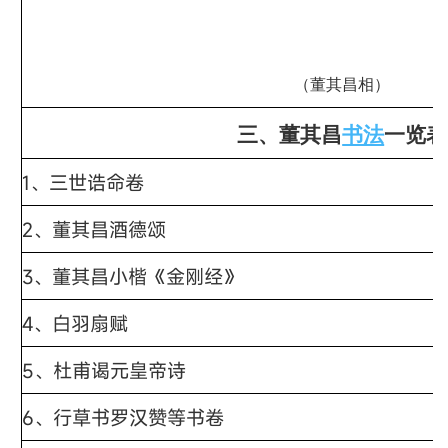
（董其昌相）
三、董其昌
书法
一览表
1、三世诰命卷
2、董其昌酒德颂
3、董其昌小楷《金刚经》
4、白羽扇赋
5、杜甫谒元皇帝诗
6、行草书罗汉赞等书卷