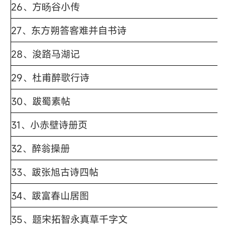
26、方旸谷小传
27、东方朔答客难并自书诗
28、浚路马湖记
29、杜甫醉歌行诗
30、跋蜀素帖
31、小赤壁诗册页
32、醉翁操册
33、跋张旭古诗四帖
34、跋富春山居图
35、题宋拓智永真草千字文