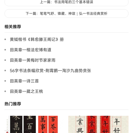
上一篇：书法用笔的三个基本错误
下一篇：笔笔气舒、锋藏、神敛｜弘一书法经典赏析
相关推荐
黄钺楷书《韩愈滕王阁记》册
田英章—楷法宏博有道
田英章—黄梅时节家家雨
56字书法条幅欣赏-荆霄鹏—淘沙九曲势贲张
田英章—诗三首
田英章—葳之王桃
热门推荐