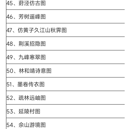
45、葑泾仿古图
46、芳树遥峰图
47、仿黄子久江山秋霁图
48、荆溪招隐图
49、九峰寒翠图
50、林和靖诗意图
51、墨卷传衣图
52、疏林远岫图
53、延陵村图
54、佘山游境图