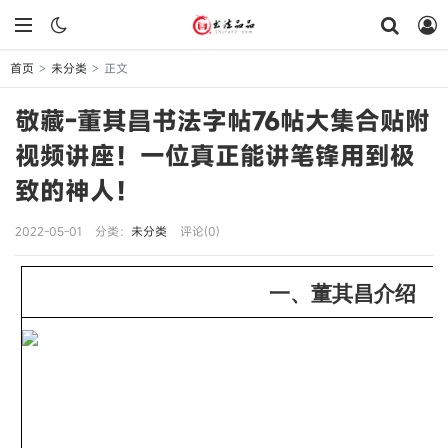
首页
未分类
正文
>
>
敬藏-董其昌书法字帖76帖大集合贴附
视频讲座！一位真正能讲笔锋用到极
致的神人！
2022-05-01
分类：
未分类
评论(0)
一、董其昌介绍