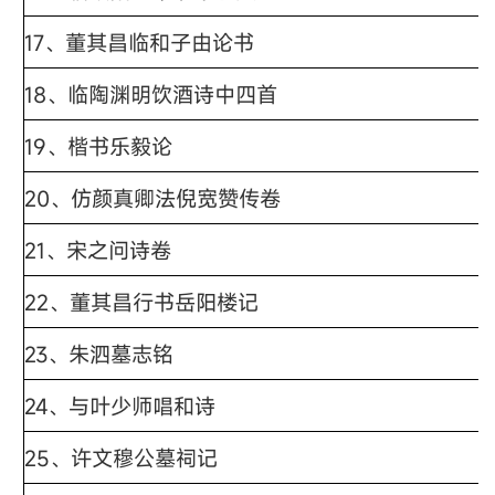
17、董其昌临和子由论书
18、临陶渊明饮酒诗中四首
19、楷书乐毅论
20、仿颜真卿法倪宽赞传卷
21、宋之问诗卷
22、董其昌行书岳阳楼记
23、朱泗墓志铭
24、与叶少师唱和诗
25、许文穆公墓祠记