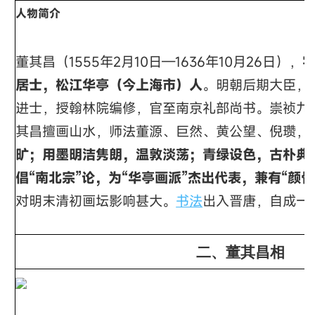
人物简介
董其昌（1555年2月10日—1636年10月26日），
居士，松江
华亭
（今
上海市
）人
。明朝后期大臣，
进士，授翰林院编修，官至南京礼部尚书。崇祯九年
其昌擅画山水，师法
董源
、
巨然
、
黄公望
、
倪瓒
，
旷；用墨明洁隽朗，温敦淡荡；青绿设色，古朴典
倡“南北宗”论，为“华亭画派”杰出代表，兼有“颜
对明末清初画坛影响甚大。
书法
出入晋唐，自成一
二、董其昌相