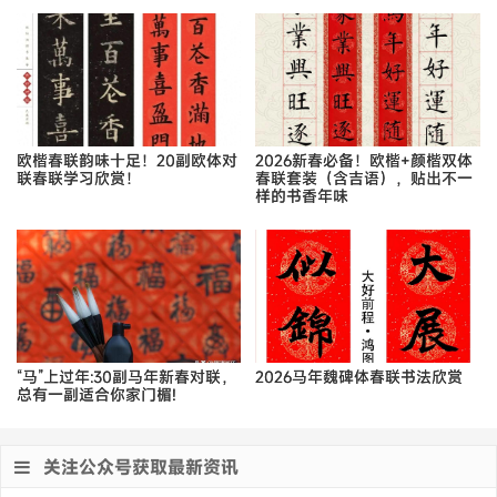
欧楷春联韵味十足！20副欧体对
2026新春必备！欧楷+颜楷双体
联春联学习欣赏！
春联套装（含吉语），贴出不一
样的书香年味
“马”上过年:30副马年新春对联，
2026马年魏碑体春联书法欣赏
总有一副适合你家门楣!
关注公众号获取最新资讯