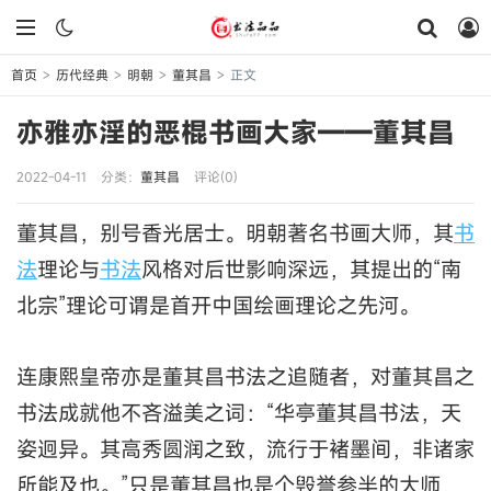
首页
历代经典
明朝
董其昌
正文
>
>
>
>
亦雅亦淫的恶棍书画大家——董其昌
2022-04-11
分类：
董其昌
评论(0)
董其昌，别号香光居士。明朝著名书画大师，其
书
法
理论与
书法
风格对后世影响深远，其提出的“南
北宗”理论可谓是首开中国绘画理论之先河。
连康熙皇帝亦是董其昌书法之追随者，对董其昌之
书法成就他不吝溢美之词：“华亭董其昌书法，天
姿迥异。其高秀圆润之致，流行于褚墨间，非诸家
所能及也。”只是董其昌也是个毁誉参半的大师，