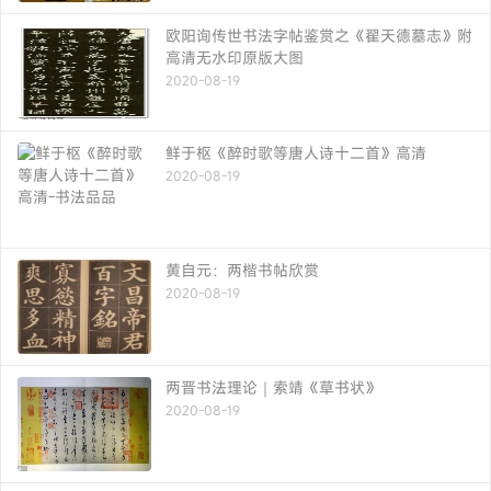
欧阳询传世书法字帖鉴赏之《翟天德墓志》附
高清无水印原版大图
2020-08-19
鲜于枢《醉时歌等唐人诗十二首》高清
2020-08-19
黄自元：两楷书帖欣赏
2020-08-19
两晋书法理论｜索靖《草书状》
2020-08-19