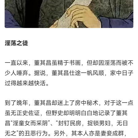
淫荡之徒
一直以来，董其昌虽精于书画，但却因淫荡而被不
少人唾弃。据说，董其昌仕途一帆风顺，家中日子
过得越来越快活。
到了晚年，董其昌却迷上了房中秘术，对于这一点
虽无正史佐证，但野史却明明白白地记录了董其
昌“淫童女而采阴”、“封钉民房，捉锁男妇，无日
无之”的丑恶行为。另外，其本人亦是妻妾成群，