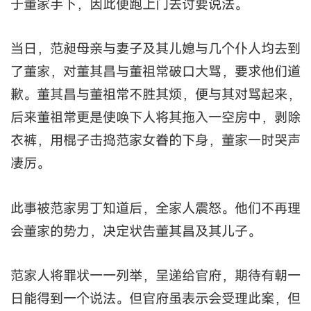
于董家手下，因此便跑上门去讨要说法。
当日，范昶母亲与妻子及其儿媳与几个仆人均去到
了董家，对董其昌与董祖常破口大骂，要求他们道
歉。董其昌与董祖常不胜其烦，便与其对骂起来，
后来董祖常更是使唤下人将其拖入一空房中，剥除
衣裤，用棍子击捣范家女眷的下身，董家一时哭声
凄厉。
此事被范家男丁知道后，全家人震怒。他们不再理
会董家的势力，决定状告董其昌及其儿子。
范家人将罪状一一列举，呈递给官府，期待有朝一
日能得到一个说法。但官府虽表示会受理此案，但