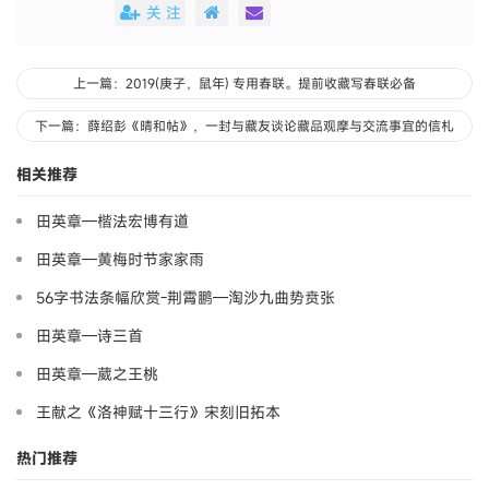
关 注
上一篇：2019(庚子，鼠年) 专用春联。提前收藏写春联必备
下一篇：薛绍彭《晴和帖》，一封与藏友谈论藏品观摩与交流事宜的信札
相关推荐
田英章—楷法宏博有道
田英章—黄梅时节家家雨
56字书法条幅欣赏-荆霄鹏—淘沙九曲势贲张
田英章—诗三首
田英章—葳之王桃
王献之《洛神赋十三行》宋刻旧拓本
热门推荐