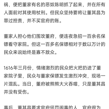
祸，便把董家有名的恶奴陈明抓了起来，并在所有
人面前对其使用杖刑。但民众坚持要将让董其昌为
罪过担责，并不买官府的账。
董家人担心他们围攻董府，便连夜急招一百余名保
镖看守家院。但这一百多名保镖相对于数以万计的
民众来说始终是寡不敌众。
1616年三月份，情绪激烈的民众把火把扔进了董
家院子里，民众与董家保镖发生激烈冲突，现场一
片混乱。当日，董府被熊熊大火吞噬，只是董其昌
并没有受伤。
事后，董其昌要求官府惩罚闹事的人，官府很为