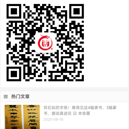
热门文章
邓石如的字绝！难得见这4幅隶书、3幅篆
书，据说真迹在 日 本收藏
2020-08-18