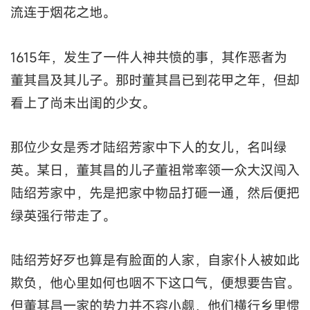
流连于烟花之地。
1615年，发生了一件人神共愤的事，其作恶者为
董其昌及其儿子。那时董其昌已到花甲之年，但却
看上了尚未出闺的少女。
那位少女是秀才陆绍芳家中下人的女儿，名叫绿
英。某日，董其昌的儿子董祖常率领一众大汉闯入
陆绍芳家中，先是把家中物品打砸一通，然后便把
绿英强行带走了。
陆绍芳好歹也算是有脸面的人家，自家仆人被如此
欺负，他心里如何也咽不下这口气，便想要告官。
但董其昌一家的势力并不容小觑，他们横行乡里惯