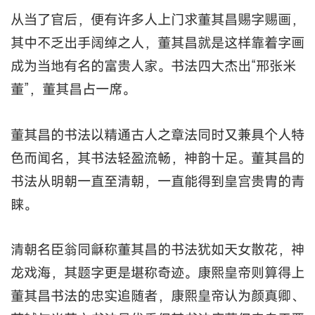
从当了官后，便有许多人上门求董其昌赐字赐画，
其中不乏出手阔绰之人，董其昌就是这样靠着字画
成为当地有名的富贵人家。书法四大杰出“邢张米
董”，董其昌占一席。
董其昌的书法以精通古人之章法同时又兼具个人特
色而闻名，其书法轻盈流畅，神韵十足。董其昌的
书法从明朝一直至清朝，一直能得到皇宫贵胄的青
睐。
清朝名臣翁同龢称董其昌的书法犹如天女散花，神
龙戏海，其题字更是堪称奇迹。康熙皇帝则算得上
董其昌书法的忠实追随者，康熙皇帝认为颜真卿、