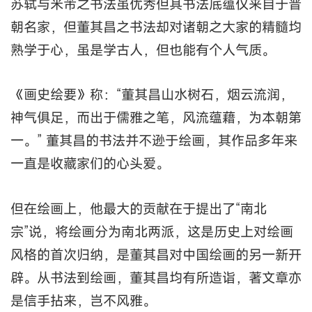
苏轼与米芾之书法虽优秀但其书法底蕴仅来自于晋
朝名家，但董其昌之书法却对诸朝之大家的精髓均
熟学于心，虽是学古人，但也能有个人气质。
《画史绘要》称：“董其昌山水树石，烟云流润，
神气俱足，而出于儒雅之笔，风流蕴藉，为本朝第
一。” 董其昌的书法并不逊于绘画，其作品多年来
一直是收藏家们的心头爱。
但在绘画上，他最大的贡献在于提出了“南北
宗”说，将绘画分为南北两派，这是历史上对绘画
风格的首次归纳，是董其昌对中国绘画的另一新开
辟。从书法到绘画，董其昌均有所造诣，著文章亦
是信手拈来，岂不风雅。