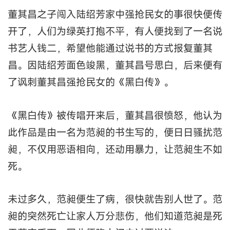
董其昌之子闯入陆绍芳家中强抢民女的事很快便传
开了，人们为绿英打抱不平，有人便找到了一名说
书艺人钱二，希望他能通过说书的方式报复董其
昌。因陆绍芳面色竣黑，董其昌号思白，后来便有
了讽刺董其昌强抢民女的《黑白传》。
《黑白传》被传唱开来后，董其昌很愤怒，他认为
此作品是由一名为范昶的书生写的，便日日骚扰范
昶，不仅用恶语相向，还动用暴力，让范昶生不如
死。
未过多久，范昶便生了病，很快就告别人世了。范
昶的突然死亡让家人万分悲伤，他们知道范昶是死