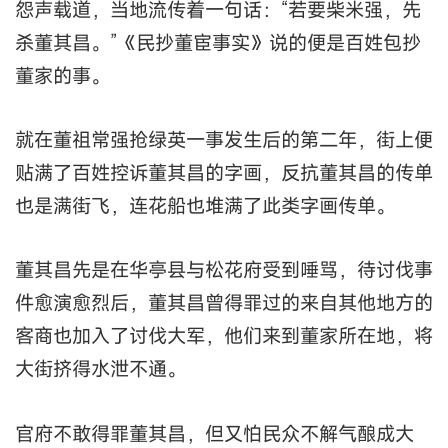
怨声载道，当地流传着一句话：“若要柴米强，先
杀董其昌。”《民抄董宦事实》说的便是百姓包抄
董家的事。
就在董祖常强抢绿英一事发生后的第二年，街上便
贴满了百姓控诉董其昌的字画，反抗董其昌的传单
也是满街飞，连花船也堆满了此类字画传单。
董其昌先是在华亭县与松花府受到唾骂，待讨伐事
件愈演愈烈后，董其昌曾得罪过的来自其他地方的
客商也加入了讨伐大军，他们来到董家所在地，将
大街挤得水泄不通。
官府不敢得罪董其昌，但又怕民众不解气酿成大