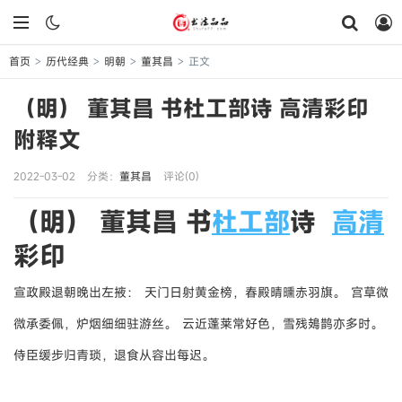
首页
历代经典
明朝
董其昌
正文
>
>
>
>
（明） 董其昌 书杜工部诗 高清彩印
附释文
2022-03-02
分类：
董其昌
评论(0)
（明） 董其昌 书
杜工部
诗
高清
彩印
宣政殿退朝晚出左掖：
天门日射黄金榜，春殿晴曛赤羽旗。
宫草微
微承委佩，炉烟细细驻游丝。
云近蓬莱常好色，雪残鳷鹊亦多时。
侍臣缓步归青琐，退食从容出每迟。