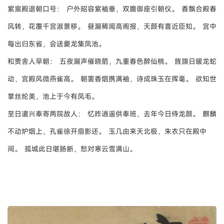
紫宸殿退朝口号：
户外昭容紫袖垂，双瞻御座引朝仪。
香飘合殿春
风转，花覆千宫淑景移。
昼漏稀闻高阁报，天颜有喜近臣知。
宫中
每出归东省，会送夔龙集凤池。
和贾舍人早朝：
五夜漏声催晓箭，九重春色醉仙桃。
旌旗日暖龙蛇
动，宫殿风微燕雀高。
朝罢香烟携满袖，诗成珠玉在挥毫。
欲知世
掌丝纶美，池上于今有凤毛。
至日遣兴奉寄两院故人：
忆昨逍遥供奉班，去年今日侍龙颜。
麒麟
不动炉烟上，孔雀徐开扇影还。
玉几由来天北极，朱衣只在殿中
间。
孤城此日堪肠断，愁对寒云雪满山。