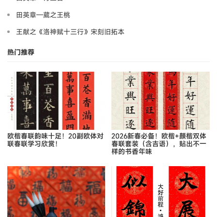
田英章—葳之王桃
王献之《洛神赋十三行》宋刻旧拓本
热门推荐
欧楷春联韵味十足！20副欧体对
2026新春必备！欧楷+颜楷双体
联春联学习欣赏！
春联套装（含吉语），贴出不一
样的书香年味