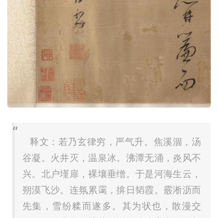
释文：若乃玄律穷，严气升。焦溪涸，汤
谷凝。火井灭，温泉冰。沸潭无涌，炎风不
兴。北户墐扉，裸壤垂缯。于是河海生云，
朔漠飞沙。连氛累霭，揜日韬霞。霰淅沥而
先集，雪纷糅而遂多。其为状也，散漫交