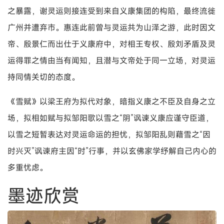
之暴露，谢灵运则接连受到来自义康集团的构陷，最终流徙
广州并遭弃市。惠连此前曾与灵运共为山泽之游，此时因文
帝、殷景仁而出仕于义康府中，对相王专权、殷刘矛盾及灵
运得罪之情由当有闻知，且潜与文帝处于同一立场，对灵运
持同情关切的态度。
《雪赋》以梁王府为拟代对象，暗指义康之不臣及自身之立
场，拟相如赋与拟邹阳歌以雪之“阴”讽谏义康应谨守臣道，
以雪之短暂表达对灵运命运的担忧，拟邹阳乱则藉雪之“因
时兴灭”讽谏府主因“时”行事，并以玄佛家学纾解自己内心的
多重忧虑。
墨迹欣赏