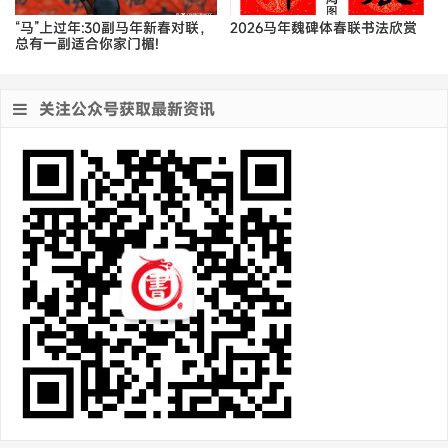
“马”上过年:30副马年新春对联，
2026马年魏碑体春联书法欣赏
总有一副适合你家门楣!
关注公众号获取最新资讯