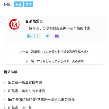
标签：
书法
高清
品品堂主
一位专注于分享和品鉴各类书法作品的博主
关 注
上一篇：冯承素书《大唐故左监门长史冯府君墓志铭》
下一篇：12个月份用行书表现出来，美不胜收
相关推荐
田英章—楷法宏博有道
田英章—黄梅时节家家雨
56字书法条幅欣赏-荆霄鹏—淘沙九曲势贲张
田英章—诗三首