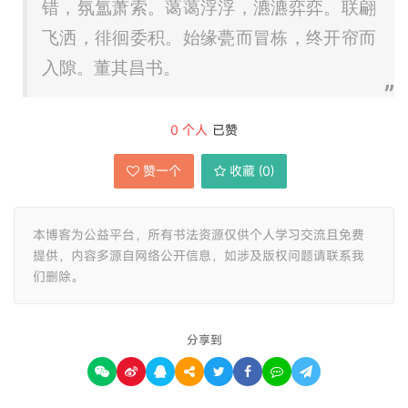
错，氛氲萧索。蔼蔼浮浮，瀌瀌弈弈。联翩
飞洒，徘徊委积。始缘甍而冒栋，终开帘而
入隙。董其昌书。
0
个人
已赞
赞一个
收藏 (
0
)
本博客为公益平台，所有书法资源仅供个人学习交流且免费
提供，内容多源自网络公开信息，如涉及版权问题请联系我
们删除。
分享到