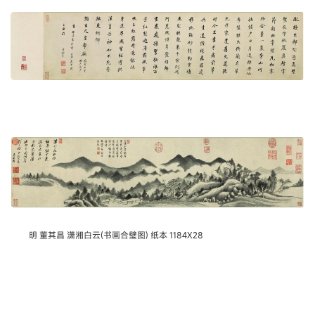
明 董其昌 潇湘白云(书画合璧图) 纸本 1184X28