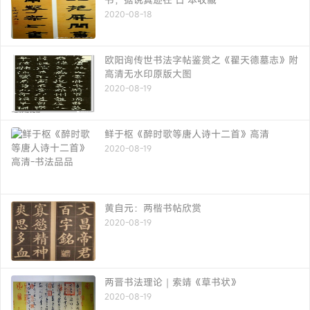
2020-08-18
欧阳询传世书法字帖鉴赏之《翟天德墓志》附
高清无水印原版大图
2020-08-19
鲜于枢《醉时歌等唐人诗十二首》高清
2020-08-19
黄自元：两楷书帖欣赏
2020-08-19
两晋书法理论｜索靖《草书状》
2020-08-19