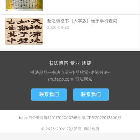
赵之谦楷书（大字版）便于手机查阅
2020-08-20
书法博客 专业 快捷
书法品品--书法欣赏-作品欣赏-硬笔书法-
shufapp.com-书法网站
联系我们
联系我们
beian鄂公安网备42011702000745号 鄂ICP备2022013600号
© 2023-2026
书法品品
网站地图
103 次请求, 加载用时 0.537秒, 使用内存 71.97MB