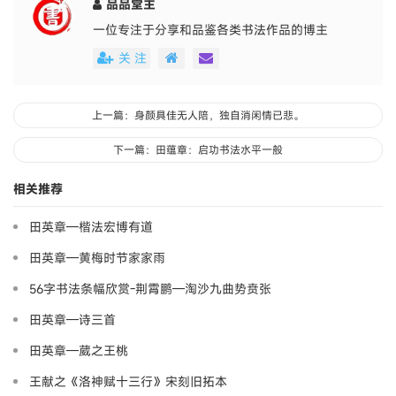
品品堂主
一位专注于分享和品鉴各类书法作品的博主
关 注
上一篇：身颜具佳无人陪，独自消闲情已悲。
下一篇：田蕴章：启功书法水平一般
相关推荐
田英章—楷法宏博有道
田英章—黄梅时节家家雨
56字书法条幅欣赏-荆霄鹏—淘沙九曲势贲张
田英章—诗三首
田英章—葳之王桃
王献之《洛神赋十三行》宋刻旧拓本