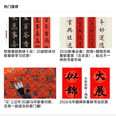
热门推荐
欧楷春联韵味十足！20副欧体对
2026新春必备！欧楷+颜楷双体
联春联学习欣赏！
春联套装（含吉语），贴出不一
样的书香年味
“马”上过年:30副马年新春对联，
2026马年魏碑体春联书法欣赏
总有一副适合你家门楣!