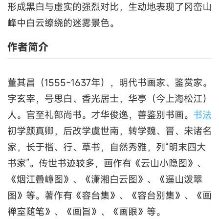
形成黑白与虚实的强烈对比，生动地表现了冈峦山
峰中白云缭绕的迷雾景色。
作者简介
董其昌（1555~1637年），明代书画家、鉴赏家。
字玄宰，号思白、香光居士，华亭（今上海松江）
人。官至礼部尚书。才华俊逸，善鉴别书画。
书法
初学颜真卿，后改学虞世南，转学魏、晋、宋诸名
家，长于楷、行、草书，自然秀雅，列“明末四大
书家”。传世书迹较多，画作有《云山小隐图》、
《烟江叠嶂图》、《潇湘白云图》、《遥山泼翠
图》等。著作有《容台集》、《容台别集》、《画
禅室随笔》、《画旨》、《画眼》等。