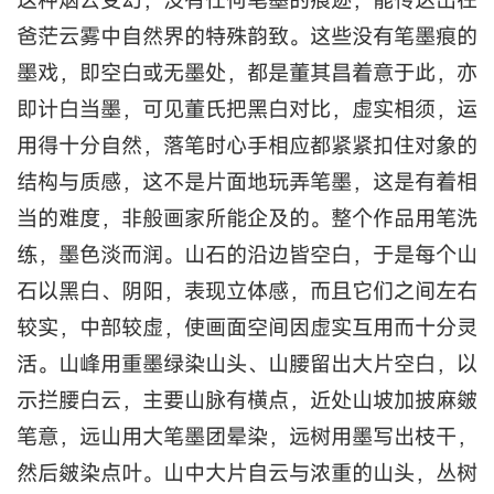
爸茫云雾中自然界的特殊韵致。这些没有笔墨痕的
墨戏，即空白或无墨处，都是董其昌着意于此，亦
即计白当墨，可见董氏把黑白对比，虚实相须，运
用得十分自然，落笔时心手相应都紧紧扣住对象的
结构与质感，这不是片面地玩弄笔墨，这是有着相
当的难度，非般画家所能企及的。整个作品用笔洗
练，墨色淡而润。山石的沿边皆空白，于是每个山
石以黑白、阴阳，表现立体感，而且它们之间左右
较实，中部较虚，使画面空间因虚实互用而十分灵
活。山峰用重墨绿染山头、山腰留出大片空白，以
示拦腰白云，主要山脉有横点，近处山坡加披麻皴
笔意，远山用大笔墨团晕染，远树用墨写出枝干，
然后皴染点叶。山中大片自云与浓重的山头，丛树