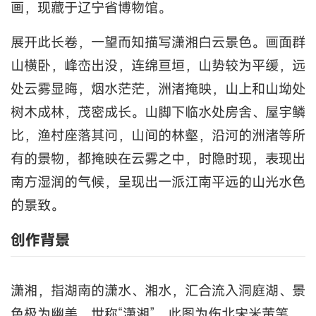
画，现藏于辽宁省博物馆。
展开此长卷，一望而知描写潇湘白云景色。画面群
山横卧，峰峦出没，连绵亘垣，山势较为平缓，远
处云雾显晦，烟水茫茫，洲渚掩映，山上和山坳处
树木成林，茂密成长。山脚下临水处房舍、屋宇鳞
比，渔村座落其问，山间的林壑，沿河的洲渚等所
有的景物，都掩映在云雾之中，时隐时现，表现出
南方湿润的气候，呈现出一派江南平远的山光水色
的景致。
创作背景
潇湘，指湖南的潇水、湘水，汇合流入洞庭湖、景
色极为幽美，世称“潇湘”。此图为伤北宋米芾笔