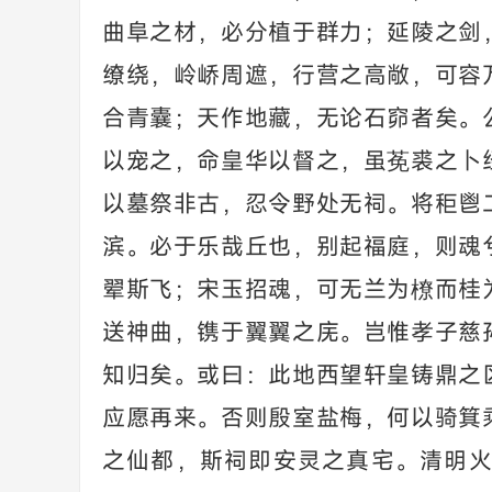
曲阜之材，必分植于群力；延陵之剑
缭绕，岭峤周遮，行营之高敞，可容
合青囊；天作地藏，无论石窌者矣。
以宠之，命皇华以督之，虽莬裘之卜
以墓祭非古，忍令野处无祠。将秬鬯
滨。必于乐哉丘也，别起福庭，则魂
翚斯飞；宋玉招魂，可无兰为橑而桂
送神曲，镌于翼翼之庑。岂惟孝子慈
知归矣。或曰：此地西望轩皇铸鼎之
应愿再来。否则殷室盐梅，何以骑箕
之仙都，斯祠即安灵之真宅。清明