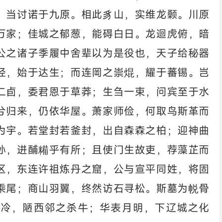
，当讨诺于九原。相此豸山，实维龙颡。川原
万家；佳城之郁葱，能碍白日。龙迴虎俯，暗
公之诸子季履中舍辈以为是役也，天子给秘器
经，始于达生；而连岡之崇焜，耀于蕃锡。岂
二卣，委君恩于草莽；生刍一束，问宾至于水
兮归来，仍依华屋。萧家师俭，何取鸟斯革而
为宇。若堂封若釜封，出自森森之柏；迎神曲
孙，进酺糒乎有所；且使门生故吏，荐藻芷而
区，东连许祖炼丹之窟，公与宣平同姓，将固
乘尾；商山羽翼，终然访石寻松。斯墓为帨骨
火冷，陋西邻之杀牛；华表月明，下辽城之化