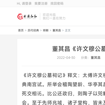
Hi, 请登录
我要注册
找回密码
欢迎光临
我们一直在努力
首页
历代经典
明朝
董其昌
正文
>
>
>
>
董其昌《许文穆公
2022-04-30
分类：
董其昌
《许文穆公墓祠记》释文：太傅许文
典南宫试。所举会稽陶望龄、华亭其
死交相讬。比公还政归，则陶子以兕
会。至于先师兆域，诸子堂构，皆未