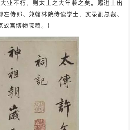
之大业不朽，则太上之大年兼之矣。赐进士出
部左侍郎、兼翰林院侍读学士、实录副总裁、
京故宫博物院藏。）