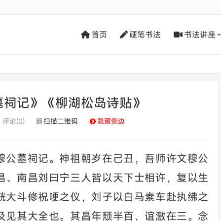
首页
硬笔书法
书法讲座
墓祠记》《柳湖松岛诗贴》
评论(0)
扫描二维码
隐藏侧边
穆公墓祠记。神祖朝岁在己丑，吾师许文穆公
昌、南昌刘曰宁三人皆以天下士相许，复以生
觥大斗修祝哽之仪，刘子以白马素车赴执绋之
及见其大全也。其昌年颓半百，谊激在三。念