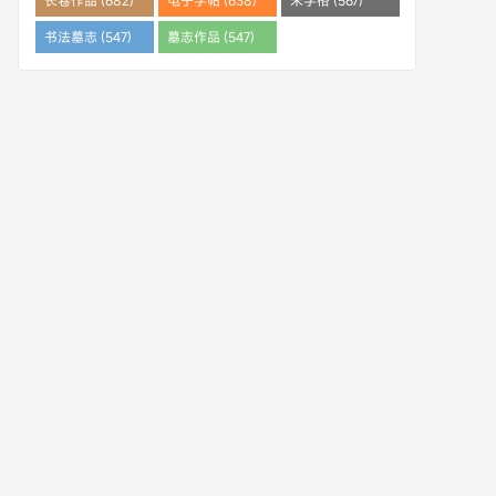
长卷作品 (682)
电子字帖 (638)
米字格 (567)
书法墓志 (547)
墓志作品 (547)