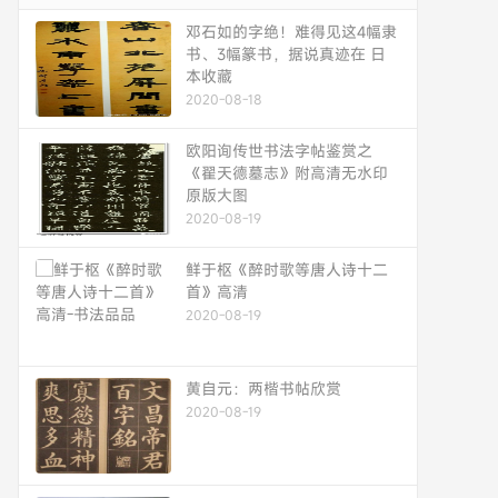
邓石如的字绝！难得见这4幅隶
书、3幅篆书，据说真迹在 日
本收藏
2020-08-18
欧阳询传世书法字帖鉴赏之
《翟天德墓志》附高清无水印
原版大图
2020-08-19
鲜于枢《醉时歌等唐人诗十二
首》高清
2020-08-19
黄自元：两楷书帖欣赏
2020-08-19