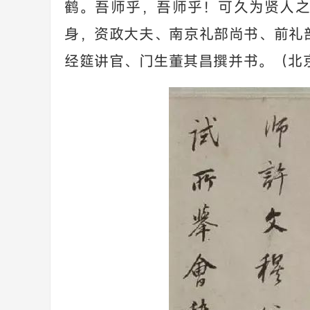
鹤。吾师乎，吾师乎！可久为贤人
身，资政大夫、南京礼部尚书、前礼
经筵讲官、门生董其昌撰并书。（
北