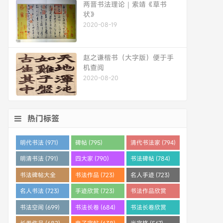
两晋书法理论｜索靖《草书
状》
2020-08-19
赵之谦楷书（大字版）便于手
机查阅
2020-08-20
热门标签
明代书法 (971)
碑帖 (795)
清代书法家 (794)
明清书法 (791)
四大家 (790)
书法碑帖 (784)
书法碑帖大全
书法作品 (723)
名人手迹 (723)
(784)
名人书法 (723)
手迹欣赏 (723)
书法作品欣赏
(710)
书法空间 (699)
书法长卷 (684)
书法长卷欣赏
(682)