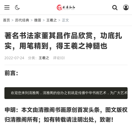
首页
历代经典
魏晋
王羲之
正文
>
>
>
>
著名书法家董其昌作品欣赏，功底扎
实，用笔精到，得王羲之神髓也
2022-07-24
分类：
王羲之
评论(0)
前言：
欢迎您来到清雅阁，清雅阁的创办之初就是传播中华书画艺术，为广大艺术爱
申明：本文由清雅阁书画原创首发头条，图文版权
归清雅阁所有；如有转载请注明出处，致谢！