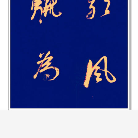
董其昌书法欣赏