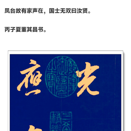
凤台故有家声在，国士无双曰汝贤。
丙子夏董其昌书。