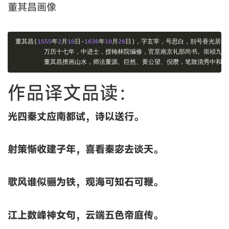
董其昌画像
董其昌(
1555
年
2
月
10
日-
1636
年
10
月
26
日)，字玄宰，号思白，别号香光居士
万历十七年，中进士，授翰林院编修，官至南京礼部尚书。崇祯九年
董其昌擅画山水，师法董源、巨然、黄公望、倪瓒，笔致清秀中和，
作品译文品读：
光四秦丈应南都试，诗以送行。
射策惭收建子年，喜看秦宓去谈天。
歌风谁似骊为铁，观海可知石可鞭。
江上数峰神女句，云端五色帝庭传。