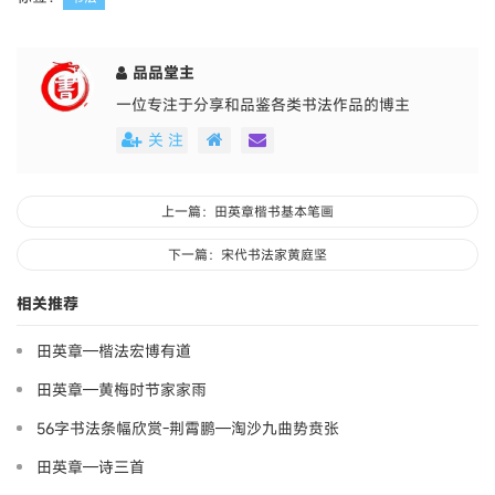
品品堂主
一位专注于分享和品鉴各类书法作品的博主
关 注
上一篇：田英章楷书基本笔画
下一篇：宋代书法家黄庭坚
相关推荐
田英章—楷法宏博有道
田英章—黄梅时节家家雨
56字书法条幅欣赏-荆霄鹏—淘沙九曲势贲张
田英章—诗三首