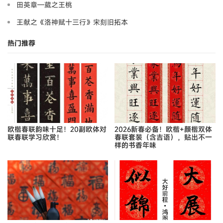
田英章—葳之王桃
王献之《洛神赋十三行》宋刻旧拓本
热门推荐
欧楷春联韵味十足！20副欧体对
2026新春必备！欧楷+颜楷双体
联春联学习欣赏！
春联套装（含吉语），贴出不一
样的书香年味