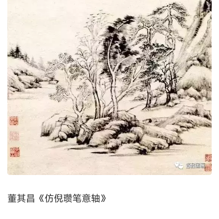
董其昌《仿倪瓒笔意轴》