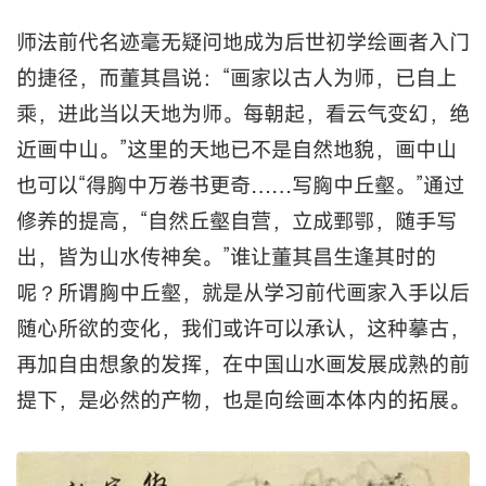
师法前代名迹毫无疑问地成为后世初学绘画者入门
的捷径，而董其昌说：“画家以古人为师，已自上
乘，进此当以天地为师。每朝起，看云气变幻，绝
近画中山。”这里的天地已不是自然地貌，画中山
也可以“得胸中万卷书更奇……写胸中丘壑。”通过
修养的提高，“自然丘壑自营，立成鄄鄂，随手写
出，皆为山水传神矣。”谁让董其昌生逢其时的
呢？所谓胸中丘壑，就是从学习前代画家入手以后
随心所欲的变化，我们或许可以承认，这种摹古，
再加自由想象的发挥，在中国山水画发展成熟的前
提下，是必然的产物，也是向绘画本体内的拓展。