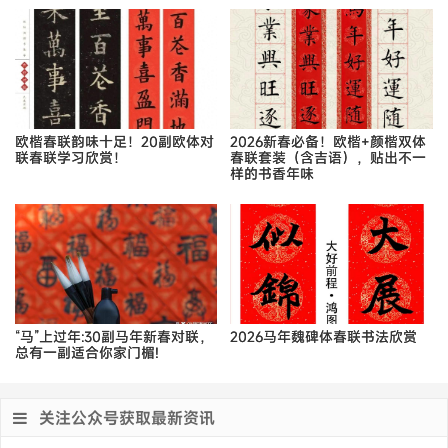
欧楷春联韵味十足！20副欧体对
2026新春必备！欧楷+颜楷双体
联春联学习欣赏！
春联套装（含吉语），贴出不一
样的书香年味
“马”上过年:30副马年新春对联，
2026马年魏碑体春联书法欣赏
总有一副适合你家门楣!
关注公众号获取最新资讯