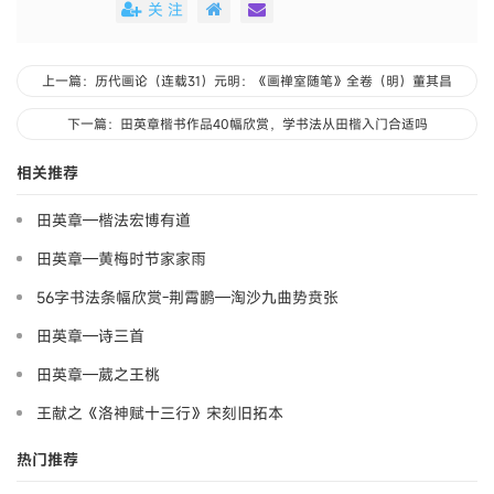
关 注
上一篇：历代画论（连载31）元明：《画禅室随笔》全卷（明）董其昌
下一篇：田英章楷书作品40幅欣赏，学书法从田楷入门合适吗
相关推荐
田英章—楷法宏博有道
田英章—黄梅时节家家雨
56字书法条幅欣赏-荆霄鹏—淘沙九曲势贲张
田英章—诗三首
田英章—葳之王桃
王献之《洛神赋十三行》宋刻旧拓本
热门推荐