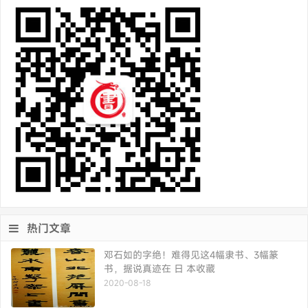
热门文章
邓石如的字绝！难得见这4幅隶书、3幅篆
书，据说真迹在 日 本收藏
2020-08-18