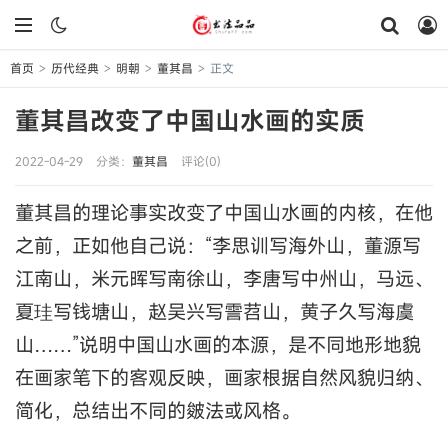
首页
历代经典
明朝
董其昌
正文
>
>
>
>
董其昌改变了中国山水画的实质
2022-04-29
分类：
董其昌
评论(0)
董其昌的理论事实改变了中国山水画的内核，在他
之前，正如他自己说：“李思训写海外山，董源写
江南山，米元晖写南徐山，李唐写中州山，马远、
夏珪写钱塘山，赵吴兴写霅苕山，黄子久写海虞
山……”说明中国山水画的本源，是不同地形地貌
在画家笔下的客观反映，画家根据自然风貌归纳、
简化，总结出不同的皴法或风格。