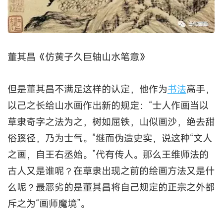
董其昌《仿黄子久巨轴山水笔意》
但是董其昌不满足这样的认定，他作为
书法
高手，
以己之长给山水画作出新的规定：“士人作画当以
草隶奇字之法为之，树如屈铁，山似画沙，绝去甜
俗蹊径，乃为士气。”继而伪造史实，说这种“文人
之画，自王右丞始。”代有传人。那么王维师法的
古人又是谁呢？在草隶出现之前的绘画方法又是什
么呢？最恶劣的是董其昌将自己规定的正宗之外都
斥之为“画师魔境”。