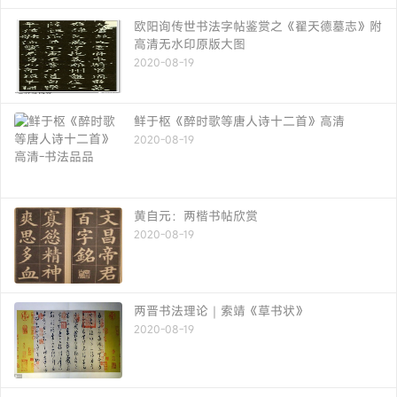
欧阳询传世书法字帖鉴赏之《翟天德墓志》附
高清无水印原版大图
2020-08-19
鲜于枢《醉时歌等唐人诗十二首》高清
2020-08-19
黄自元：两楷书帖欣赏
2020-08-19
两晋书法理论｜索靖《草书状》
2020-08-19