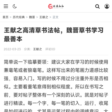
首页
历代经典
魏晋
王献之
正文
>
>
>
>
王献之高清草书法帖，魏晋草书学习
最善本
2022-03-23
分类：
王献之
评论(0)
简单说一下临摹要领：建议大家在学习的时候使用
兼毫笔或者狼毫笔。这样写出来的笔画力道感比较
强，容易入门。写的时候不用过分注重外形是否相
似。主要看重笔意得到相似程度。所以在书写之
前，要对帖子整体有一个深刻的认识。就是对帖子
进行精读。每一个字，每一笔的切入，运行，收尾
是如何进行的。尤其是运笔过程中的调峰意识，大